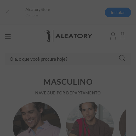
AleatoryStore
Instalar
Compras
Olá, o que você procura hoje?
TERMOS MAIS BUSCADOS
MASCULINO
1
º
camisas polo
2
º
camiseta listrada
NAVEGUE POR DEPARTAMENTO
3
º
boné
4
º
jaqueta
5
º
camiseta
6
º
pima