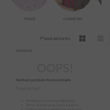
7
º
bermuda
8
º
kids
POLOS
CAMISETAS
9
º
manga longa
10
º
piquet
MAIS RECENTES
0
PRODUTO
OOPS!
Nenhum produto foi encontrado
O que eu faço?
Verifique os termos digitados.
Tente utilizar uma única palavra.
Utilize termos genéricos na busca.