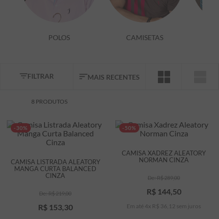
7
º
bermuda
8
º
kids
POLOS
CAMISETAS
9
º
manga longa
10
º
piquet
FILTRAR
MAIS RECENTES
8
PRODUTOS
-30%
-50%
CAMISA XADREZ ALEATORY
NORMAN CINZA
CAMISA LISTRADA ALEATORY
MANGA CURTA BALANCED
CINZA
R$
289
,
00
R$
144
,
50
R$
219
,
00
R$
153
,
30
Em até
4
x
R$
36
,
12
sem juros