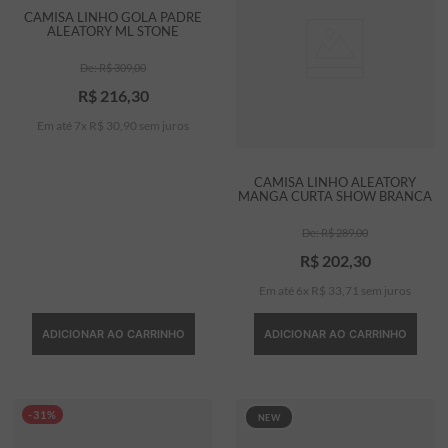
CAMISA LINHO GOLA PADRE
ALEATORY ML STONE
R$
309
,
00
R$
216
,
30
Em até
7
x
R$
30
,
90
sem juros
CAMISA LINHO ALEATORY
MANGA CURTA SHOW BRANCA
R$
289
,
00
R$
202
,
30
Em até
6
x
R$
33
,
71
sem juros
ADICIONAR AO CARRINHO
ADICIONAR AO CARRINHO
-31%
NEW