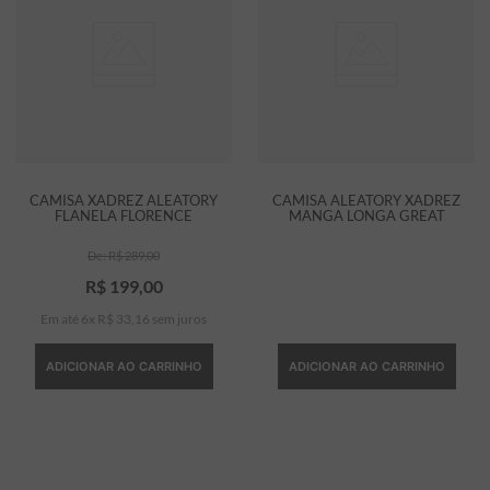
CAMISA XADREZ ALEATORY
CAMISA ALEATORY XADREZ
FLANELA FLORENCE
MANGA LONGA GREAT
R$
289
,
00
R$
199
,
00
Em até
6
x
R$
33
,
16
sem juros
ADICIONAR AO CARRINHO
ADICIONAR AO CARRINHO