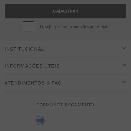
Desejo receber promoções por e-mail
INSTITUCIONAL
CONHEÇA A ALEATORY
INFORMAÇÕES ÚTEIS
INDICAÇÃO E DESCONTO
COMO COMPRAR
ATENDIMENTOS & FAQ
PRAZOS DE ENTREGA
FALE CONOSCO
FORMAS DE PAGAMENTO
FORMAS DE PAGAMENTO
DÚVIDAS
POLÍTICA DE PRIVACIDADE
MINHA CONTA
TROCAS E DEVOLUÇÕES