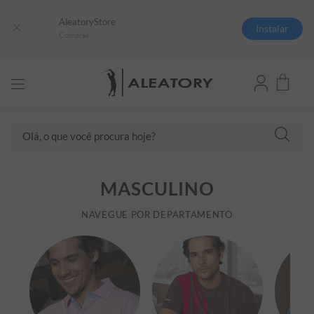
AleatoryStore
Instalar
Compras
Olá, o que você procura hoje?
TERMOS MAIS BUSCADOS
MASCULINO
1
º
camisas polo
2
º
camiseta listrada
NAVEGUE POR DEPARTAMENTO
3
º
boné
4
º
camiseta
5
º
jaqueta
6
º
pima