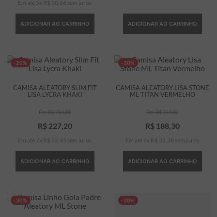
Em até
5
x
R$
30
,
66
sem juros
ADICIONAR AO CARRINHO
ADICIONAR AO CARRINHO
-20%
-30%
CAMISA ALEATORY SLIM FIT
CAMISA ALEATORY LISA STONE
LISA LYCRA KHAKI
ML TITAN VERMELHO
R$
284
,
00
R$
269
,
00
R$
227
,
20
R$
188
,
30
Em até
7
x
R$
32
,
45
sem juros
Em até
6
x
R$
31
,
38
sem juros
ADICIONAR AO CARRINHO
ADICIONAR AO CARRINHO
-30%
-30%