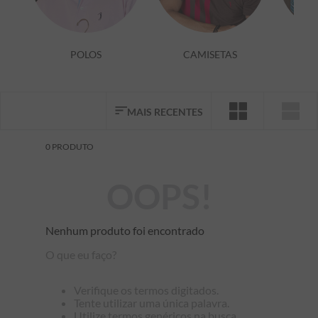
7
º
bermuda
8
º
kids
POLOS
CAMISETAS
9
º
manga longa
10
º
piquet
MAIS RECENTES
0
PRODUTO
OOPS!
Nenhum produto foi encontrado
O que eu faço?
Verifique os termos digitados.
Tente utilizar uma única palavra.
Utilize termos genéricos na busca.