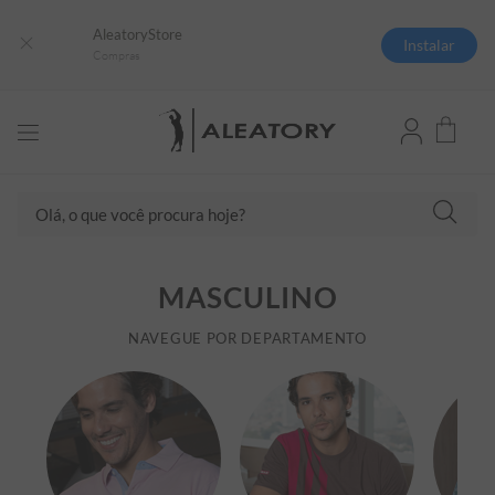
AleatoryStore
Instalar
Compras
Olá, o que você procura hoje?
TERMOS MAIS BUSCADOS
MASCULINO
1
º
camisas polo
2
º
camiseta listrada
NAVEGUE POR DEPARTAMENTO
3
º
boné
4
º
jaqueta
5
º
camiseta
6
º
pima