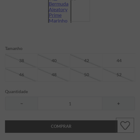
7
º
bermuda
8
º
manga longa
9
º
kids
10
º
piquet
Tamanho
38
40
42
44
46
48
50
52
Quantidade
－
＋
COMPRAR