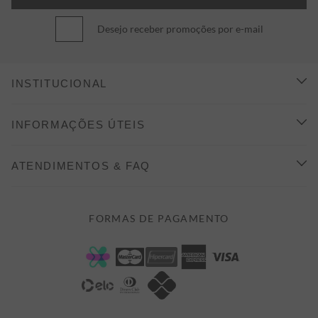
Desejo receber promoções por e-mail
INSTITUCIONAL
CONHEÇA A ALEATORY
INFORMAÇÕES ÚTEIS
INDICAÇÃO E DESCONTO
COMO COMPRAR
ATENDIMENTOS & FAQ
PRAZOS DE ENTREGA
FALE CONOSCO
FORMAS DE PAGAMENTO
FORMAS DE PAGAMENTO
DÚVIDAS
POLÍTICA DE PRIVACIDADE
MINHA CONTA
TROCAS E DEVOLUÇÕES
MEUS PEDIDOS
CASHBACK
E-MAIL US ON 
