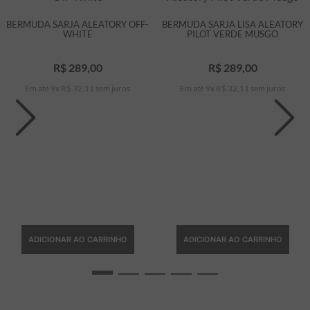
BERMUDA SARJA ALEATORY OFF-
BERMUDA SARJA LISA ALEATORY
WHITE
PILOT VERDE MUSGO
R$
289
,
00
R$
289
,
00
Em até
9
x
R$
32
,
11
sem juros
Em até
9
x
R$
32
,
11
sem juros
ADICIONAR AO CARRINHO
ADICIONAR AO CARRINHO