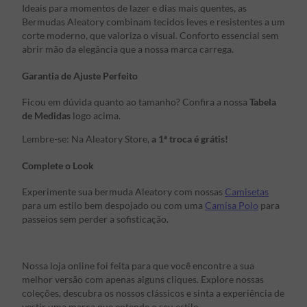
Ideais para momentos de lazer e dias mais quentes, as
Bermudas Aleatory combinam tecidos leves e resistentes a um
corte moderno, que valoriza o visual. Conforto essencial sem
abrir mão da elegância que a nossa marca carrega.
Garantia de Ajuste Perfeito
Ficou em dúvida quanto ao tamanho? Confira a nossa
Tabela
de Medidas
logo acima.
Lembre-se: Na Aleatory Store,
a 1ª troca é grátis!
Complete o Look
Experimente sua bermuda Aleatory com nossas
Camisetas
para um estilo bem despojado ou com uma
Camisa Polo
para
passeios sem perder a sofisticação.
Nossa loja online foi feita para que você encontre a sua
melhor versão com apenas alguns cliques. Explore nossas
coleções, descubra os nossos clássicos e sinta a experiência de
vestir uma marca que entende o seu estilo.