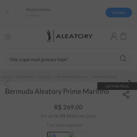
AleatoryStore
Instalar
Compras
Olá, o que você procura hoje?
TERMOS MAIS BUSCADOS
Masculino
Roupas
Bermudas e Shorts
Bermuda Sarja
1
º
camisas polo
ÚLTIMA PEÇA
Bermuda Aleatory Prime Marinho
2
º
camiseta listrada
3
º
boné
R$
269
,
00
4
º
camiseta
Em até
8
x
R$
33
,
62
sem juros
5
º
pima
Cor:
Azul marinho
6
º
jaqueta