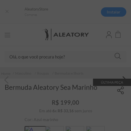
AleatoryStore
Instalar
Compras
Olá, o que você procura hoje?
TERMOS MAIS BUSCADOS
Masculino
Roupas
Bermudas e Shorts
1
º
camisas polo
ÚLTIMA PEÇA
Bermuda Aleatory Sea Marinho
2
º
camiseta listrada
3
º
boné
R$
199
,
00
4
º
camiseta
Em até
6
x
R$
33
,
16
sem juros
5
º
pima
Cor:
Azul marinho
6
º
jaqueta