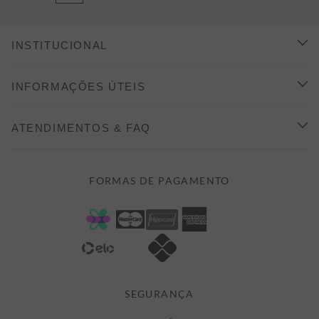
INSTITUCIONAL
CONHEÇA A ALEATORY
INFORMAÇÕES ÚTEIS
INDICAÇÃO E DESCONTO
COMO COMPRAR
ATENDIMENTOS & FAQ
PRAZOS DE ENTREGA
FALE CONOSCO
FORMAS DE PAGAMENTO
FORMAS DE PAGAMENTO
DÚVIDAS
POLÍTICA DE PRIVACIDADE
MINHA CONTA
TROCAS E DEVOLUÇÕES
MEUS PEDIDOS
CASHBACK
E-MAIL US ON 

ATENDIMENTO@ALEATORYSTORE.COM.BR
SEGURANÇA