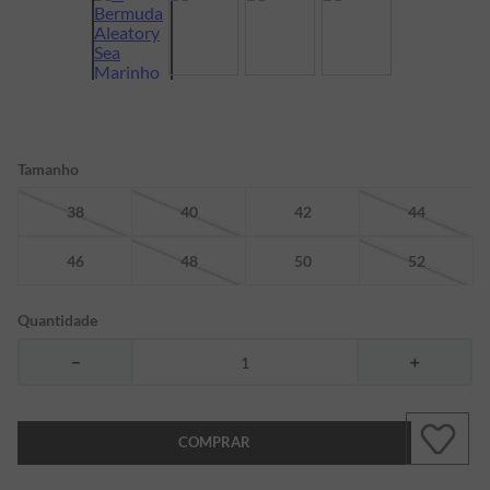
7
º
bermuda
8
º
kids
9
º
manga longa
10
º
piquet
Tamanho
38
40
42
44
46
48
50
52
Quantidade
－
＋
COMPRAR