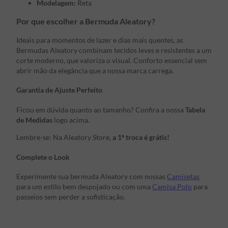
Modelagem:
Reta
Por que escolher a Bermuda Aleatory?
Ideais para momentos de lazer e dias mais quentes, as
Bermudas Aleatory combinam tecidos leves e resistentes a um
corte moderno, que valoriza o visual. Conforto essencial sem
abrir mão da elegância que a nossa marca carrega.
Garantia de Ajuste Perfeito
Ficou em dúvida quanto ao tamanho? Confira a nossa
Tabela
de Medidas
logo acima.
Lembre-se: Na Aleatory Store,
a 1ª troca é grátis!
Complete o Look
Experimente sua bermuda Aleatory com nossas
Camisetas
para um estilo bem despojado ou com uma
Camisa Polo
para
passeios sem perder a sofisticação.