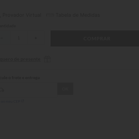
Provador Virtual
Tabela de Medidas
ntidade
－
＋
COMPRAR
 quero de presente
 sei meu CEP