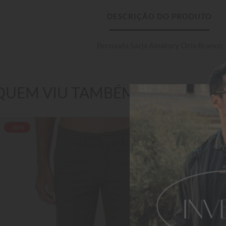
DESCRIÇÃO DO PRODUTO
Bermuda Sarja Aleatory Orla Branco
QUEM VIU TAMBÉM GOSTOU
-20%