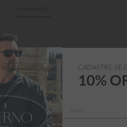
CADASTRE-SE 
10% O