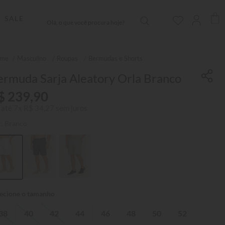
Olá, o que você procura hoje?
SALE
Masculino
Roupas
Bermudas e Shorts
ermuda Sarja Aleatory Orla Branco
$
239
,
90
 até
7
x
R$
34
,
27
sem juros
r:
Branco
38
40
42
44
46
48
50
52