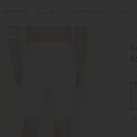
Signature
FEMININO
CAMISA POLO
KIDS
TERMOS MAIS BUSCADOS
1
º
camisas polo
2
º
camiseta listrada
B
3
º
boné
R
Em
4
º
jaqueta
Co
5
º
camiseta
6
º
pima
7
º
bermuda
8
º
kids
9
º
manga longa
10
º
piquet