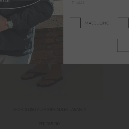
MASCULINO
SHORTS LISO ALEATORY ADLER LARANJA
R$
189
,
00