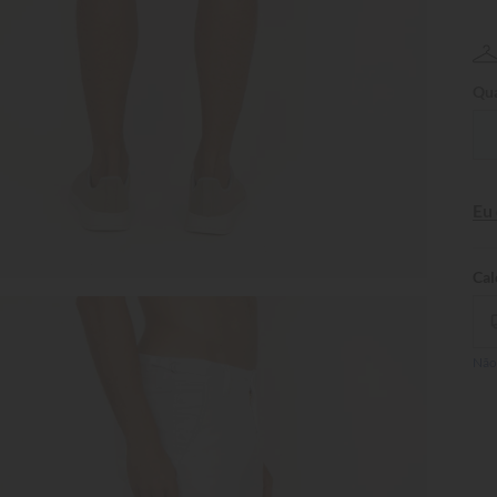
Qua
Eu
Não