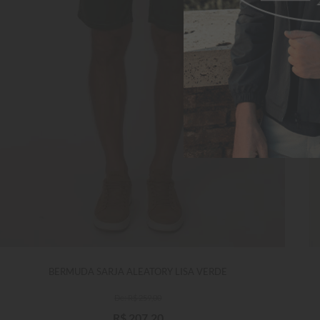
BERMUDA SARJA ALEATORY LISA VERDE
R$
259
,
00
R$
207
,
20