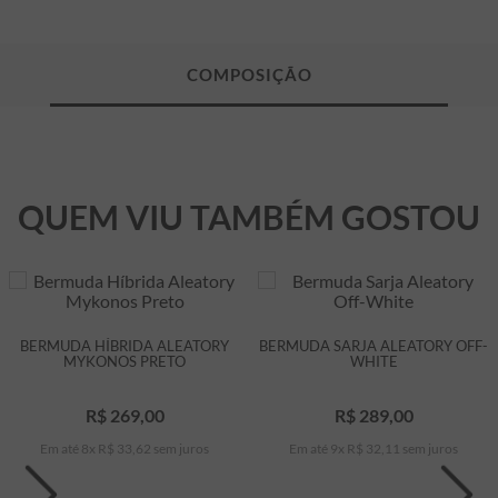
QUEM VIU TAMBÉM GOSTOU
BERMUDA HÍBRIDA ALEATORY
BERMUDA SARJA ALEATORY OFF-
MYKONOS PRETO
WHITE
R$
269
,
00
R$
289
,
00
Em até
8
x
R$
33
,
62
sem juros
Em até
9
x
R$
32
,
11
sem juros