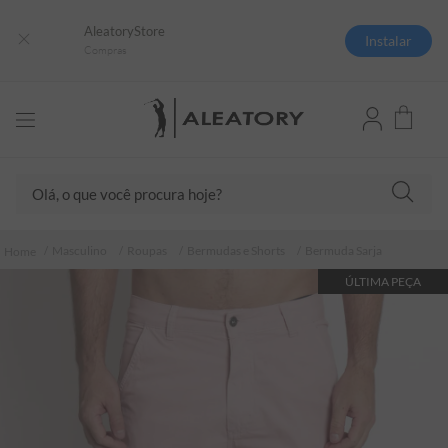
AleatoryStore
Instalar
Compras
Olá, o que você procura hoje?
TERMOS MAIS BUSCADOS
Masculino
Roupas
Bermudas e Shorts
Bermuda Sarja
1
º
camisas polo
ÚLTIMA PEÇA
2
º
camiseta listrada
3
º
boné
4
º
camiseta
5
º
pima
6
º
jaqueta