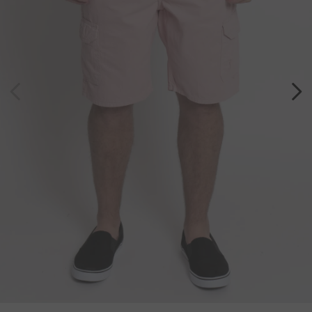
7
º
bermuda
8
º
kids
9
º
manga longa
10
º
piquet