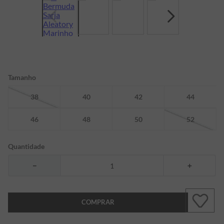
7
º
bermuda
8
º
kids
9
º
manga longa
10
º
piquet
Tamanho
38
40
42
44
46
48
50
52
Quantidade
－
＋
COMPRAR