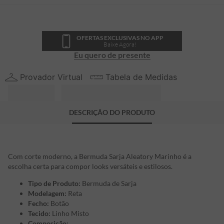
OFERTAS EXCLUSIVAS NO APP
Baixe Agora!
Eu quero de presente
Provador Virtual
Tabela de Medidas
DESCRIÇÃO DO PRODUTO
Com corte moderno, a Bermuda Sarja Aleatory Marinho é a
escolha certa para compor looks versáteis e estilosos.
Tipo de Produto:
Bermuda de Sarja
Modelagem:
Reta
Fecho:
Botão
Tecido:
Linho Misto
Composição: