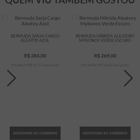
BERMUDA SARJA CARGO
BERMUDA HÍBRIDA ALEATORY
ALEATOY AZUL
MYKONOS VERDE ESCURO
R$
284
,
00
R$
269
,
00
Em até
9
x
R$
31
,
55
sem juros
Em até
8
x
R$
33
,
62
sem juros
ADICIONAR AO CARRINHO
ADICIONAR AO CARRINHO