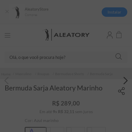
AleatoryStore
Instalar
Compras
Olá, o que você procura hoje?
TERMOS MAIS BUSCADOS
Masculino
Roupas
Bermudas e Shorts
Bermuda Sarja
1
º
camisas polo
Bermuda Sarja Aleatory Marinho
2
º
camiseta listrada
3
º
boné
R$
289
,
00
4
º
camiseta
Em até
9
x
R$
32
,
11
sem juros
5
º
jaqueta
Cor:
Azul marinho
6
º
pima