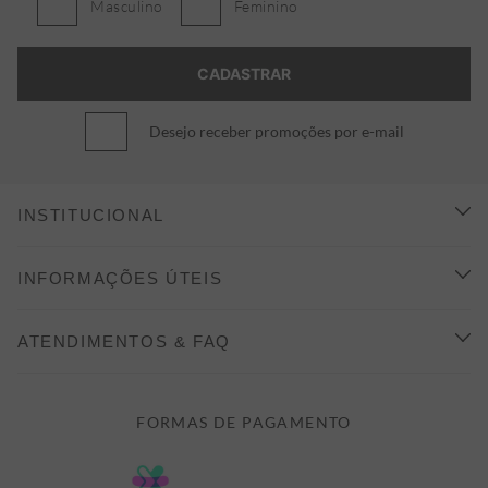
Masculino
Feminino
Desejo receber promoções por e-mail
INSTITUCIONAL
CONHEÇA A ALEATORY
INFORMAÇÕES ÚTEIS
INDICAÇÃO E DESCONTO
COMO COMPRAR
ATENDIMENTOS & FAQ
PRAZOS DE ENTREGA
FALE CONOSCO
FORMAS DE PAGAMENTO
FORMAS DE PAGAMENTO
DÚVIDAS
POLÍTICA DE PRIVACIDADE
MINHA CONTA