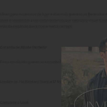
Ideais para momentos de lazer e dias mais quentes, as Bermudas 
leves e resistentes a um corte moderno, que valoriza o visual. Conf
mão da elegância que a nossa marca carrega.

Garantia de Ajuste Perfeito
Ficou em dúvida quanto ao tamanho? Confira a nossa 
Tabela de 
Lembre-se: Na Aleatory Store, 
a 1ª troca é grátis!
Complete o Look