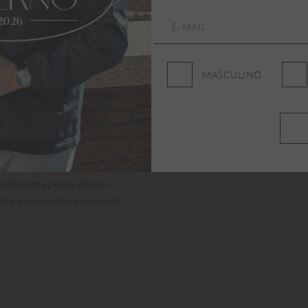
MASCULINO
ersão com apenas alguns 
nta a experiência de vestir 