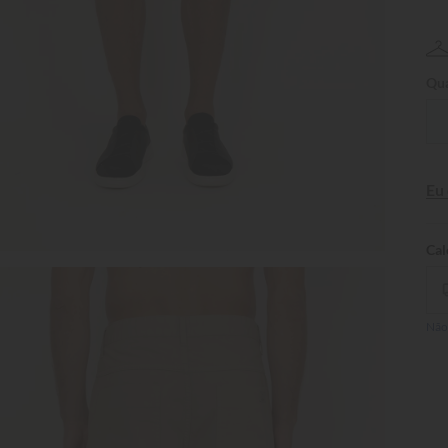
Qua
Eu
Não