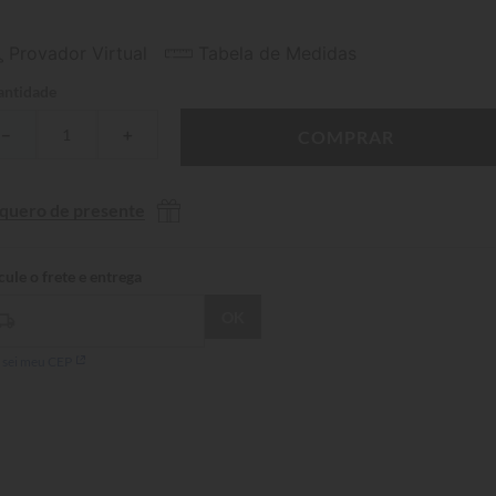
Provador Virtual
Tabela de Medidas
ntidade
－
＋
COMPRAR
 quero de presente
 sei meu CEP