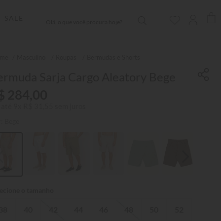
Olá, o que você procura hoje?
SALE
Masculino
Roupas
Bermudas e Shorts
ermuda Sarja Cargo Aleatory Bege
$
284
,
00
 até
9
x
R$
31
,
55
sem juros
r:
Bege
38
40
42
44
46
48
50
52