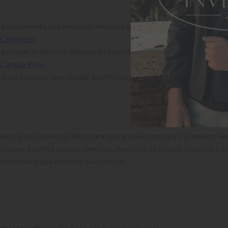
 Experimente sua bermuda Aleatory com nossas 
Camisetas
 para um estilo bem despojado ou com uma 
Camisa Polo
 para passeios sem perder a sofisticação.

Nossa loja online foi feita para que você encontre a sua melhor v
cliques. Explore nossas coleções, descubra os nossos clássicos e si
uma marca que entende o seu estilo.
