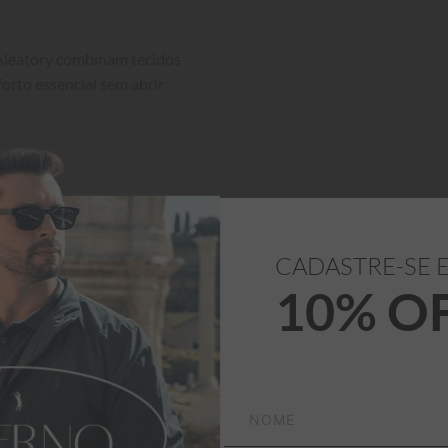
Aleatory combinam tecidos 
orto essencial sem abrir 
Medidas
 logo acima.

CADASTRE-SE 
10% O