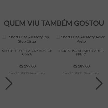
QUEM VIU TAMBÉM GOSTOU
SHORTS LISO ALEATORY RIP STOP
SHORTS LISO ALEATORY ADLER
CINZA
PRETO
R$
199
,
00
R$
189
,
00
Em até
6
x
R$
33
,
16
sem juros
Em até
6
x
R$
31
,
50
sem juros