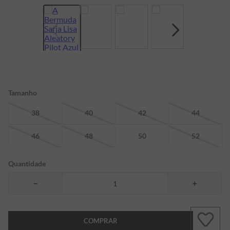
7
º
bermuda
8
º
kids
9
º
manga longa
10
º
piquet
Tamanho
38
40
42
44
46
48
50
52
Quantidade
－
＋
COMPRAR