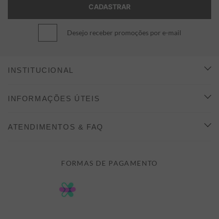
Desejo receber promoções por e-mail
INSTITUCIONAL
CONHEÇA A ALEATORY
INFORMAÇÕES ÚTEIS
INDICAÇÃO E DESCONTO
COMO COMPRAR
ATENDIMENTOS & FAQ
PRAZOS DE ENTREGA
FALE CONOSCO
FORMAS DE PAGAMENTO
FORMAS DE PAGAMENTO
DÚVIDAS
POLÍTICA DE PRIVACIDADE
MINHA CONTA
TROCAS E DEVOLUÇÕES
MEUS PEDIDOS