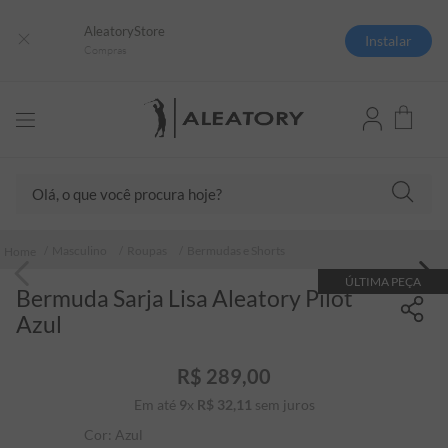
AleatoryStore
Instalar
Compras
Olá, o que você procura hoje?
TERMOS MAIS BUSCADOS
Masculino
Roupas
Bermudas e Shorts
1
º
camisas polo
ÚLTIMA PEÇA
Bermuda Sarja Lisa Aleatory Pilot
2
º
camiseta listrada
Azul
3
º
boné
4
º
jaqueta
R$
289
,
00
Em até
9
x
R$
32
5
,
º
11
sem juros
camiseta
Cor:
Azul
6
º
pima