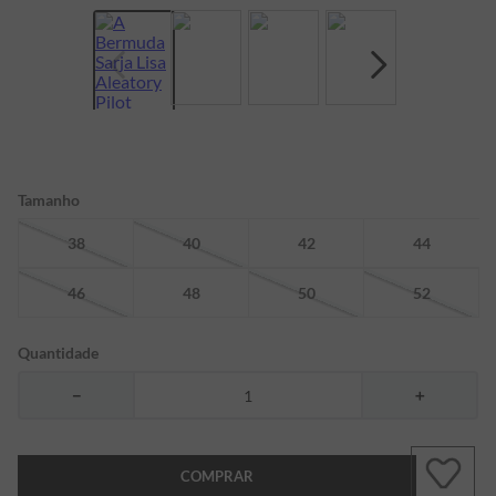
7
º
bermuda
8
º
manga longa
9
º
kids
10
º
piquet
Tamanho
38
40
42
44
46
48
50
52
Quantidade
－
＋
COMPRAR