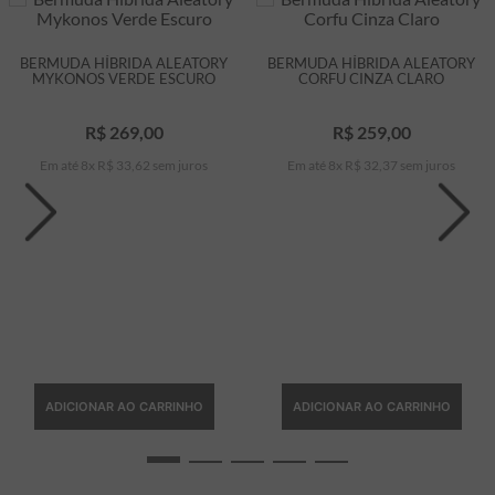
BERMUDA HÍBRIDA ALEATORY
BERMUDA HÍBRIDA ALEATORY
MYKONOS VERDE ESCURO
CORFU CINZA CLARO
R$
269
,
00
R$
259
,
00
Em até
8
x
R$
33
,
62
sem juros
Em até
8
x
R$
32
,
37
sem juros
ADICIONAR AO CARRINHO
ADICIONAR AO CARRINHO