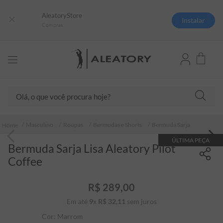
AleatoryStore
Instalar
Compras
Olá, o que você procura hoje?
TERMOS MAIS BUSCADOS
Masculino
Roupas
Bermudas e Shorts
Bermuda Sarja
1
º
camisas polo
ÚLTIMA PEÇA
Bermuda Sarja Lisa Aleatory Pilot
2
º
camiseta listrada
Coffee
3
º
boné
4
º
camiseta
R$
289
,
00
Em até
9
x
R$
32
5
,
º
11
sem juros
pima
Cor:
Marrom
6
º
jaqueta