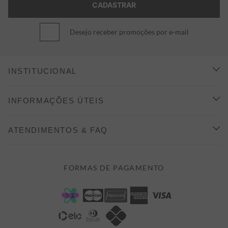
Desejo receber promoções por e-mail
INSTITUCIONAL
CONHEÇA A ALEATORY
INFORMAÇÕES ÚTEIS
INDICAÇÃO E DESCONTO
COMO COMPRAR
ATENDIMENTOS & FAQ
PRAZOS DE ENTREGA
FALE CONOSCO
FORMAS DE PAGAMENTO
FORMAS DE PAGAMENTO
DÚVIDAS
POLÍTICA DE PRIVACIDADE
MINHA CONTA
TROCAS E DEVOLUÇÕES
MEUS PEDIDOS