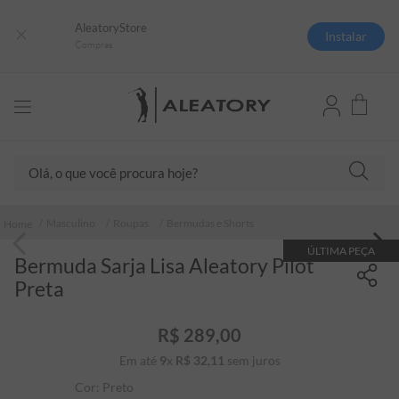
AleatoryStore
Instalar
Compras
Olá, o que você procura hoje?
TERMOS MAIS BUSCADOS
Masculino
Roupas
Bermudas e Shorts
1
º
camisas polo
ÚLTIMA PEÇA
Bermuda Sarja Lisa Aleatory Pilot
2
º
camiseta listrada
Preta
3
º
boné
4
º
camiseta
R$
289
,
00
Em até
9
x
R$
32
5
,
º
11
sem juros
pima
Cor:
Preto
6
º
jaqueta