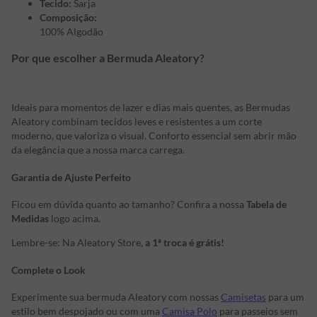
Tecido:
Sarja
Composição:
100% Algodão
Por que escolher a Bermuda Aleatory?
Ideais para momentos de lazer e dias mais quentes, as Bermudas
Aleatory combinam tecidos leves e resistentes a um corte
moderno, que valoriza o visual. Conforto essencial sem abrir mão
da elegância que a nossa marca carrega.
Garantia de Ajuste Perfeito
Ficou em dúvida quanto ao tamanho? Confira a nossa
Tabela de
Medidas
logo acima.
Lembre-se: Na Aleatory Store,
a 1ª troca é grátis!
Complete o Look
Experimente sua bermuda Aleatory com nossas
Camisetas
para um
estilo bem despojado ou com uma
Camisa Polo
para passeios sem