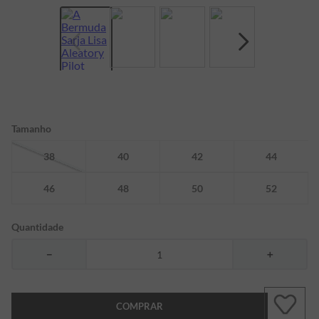
7
º
bermuda
8
º
kids
9
º
manga longa
10
º
piquet
Tamanho
38
40
42
44
46
48
50
52
Quantidade
－
＋
COMPRAR