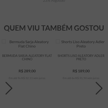
23% Algodão
QUEM VIU TAMBÉM GOSTOU
BERMUDA SARJA ALEATORY FLAT
SHORTS LISO ALEATORY ADLER
CHINO
PRETO
R$
289
,
00
R$
189
,
00
Em até
9
x
R$
32
,
11
sem juros
Em até
6
x
R$
31
,
50
sem juros