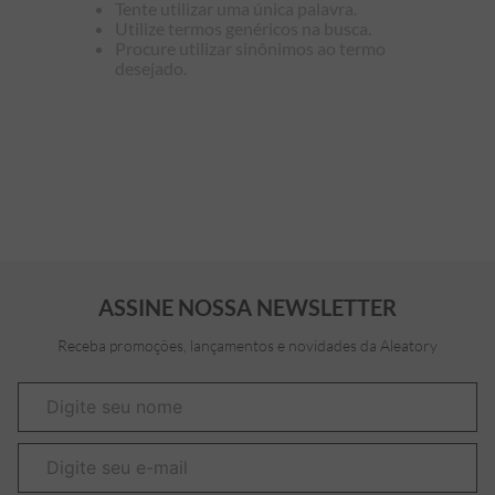
Tente utilizar uma única palavra.
Utilize termos genéricos na busca.
7
º
bermuda
Procure utilizar sinônimos ao termo
desejado.
8
º
kids
9
º
manga longa
10
º
piquet
ASSINE NOSSA NEWSLETTER
Receba promoções, lançamentos e novidades da Aleatory