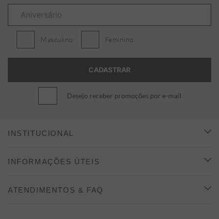
Masculino
Feminino
Desejo receber promoções por e-mail
INSTITUCIONAL
CONHEÇA A ALEATORY
INFORMAÇÕES ÚTEIS
INDICAÇÃO E DESCONTO
COMO COMPRAR
ATENDIMENTOS & FAQ
PRAZOS DE ENTREGA
FALE CONOSCO