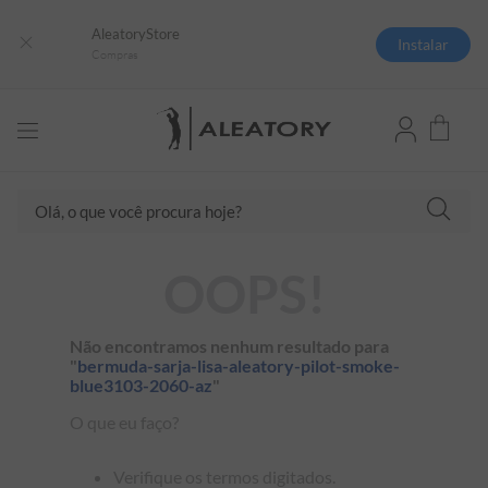
AleatoryStore
Instalar
Compras
Olá, o que você procura hoje?
TERMOS MAIS BUSCADOS
OOPS!
1
º
camisas polo
2
º
camiseta listrada
Não encontramos nenhum resultado para
"
bermuda-sarja-lisa-aleatory-pilot-smoke-
3
º
boné
blue3103-2060-az
"
4
º
jaqueta
O que eu faço?
5
º
camiseta
Verifique os termos digitados.
6
º
pima