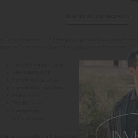
DESCRIÇÃO DO PRODUTO
A Camisa Aleatory Fil a Fil Manga Longa Azul Escuro combina estil
dia a dia. Da reunião ao happy hour, uma peça indispensável.
Tipo de Produto:
 Camisa
Modelagem:
 Reta
Tipo de Manga:
 Longa
Tipo de Gola:
 Tradicional
Fecho:
 Botão
Tecido:
 Fil a fil
Composição:
100% Algodão
Por que escolher a Camisa Social Aleatory?