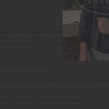
Nossas Camisas Sociais unem a alfaiataria clássica ao toque con
de toque macio e corte estruturado, elas oferecem excelente caim
compromissos mais formais ou para um visual casual chic impecável
Garantia de Ajuste Perfeito
Ficou em dúvida quanto ao tamanho? Confira a nossa 
Tabela de 
Lembre-se: Na Aleatory Store, 
a 1ª troca é grátis!