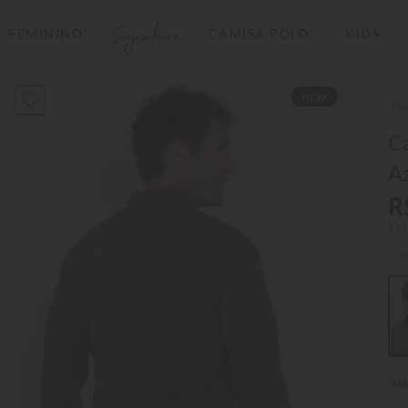
Signature
FEMININO
CAMISA POLO
KIDS
TERMOS MAIS BUSCADOS
NEW
1
º
camisas polo
2
º
camiseta listrada
Ca
Az
3
º
boné
R
4
º
jaqueta
Em
5
º
camiseta
Co
6
º
pima
7
º
bermuda
8
º
kids
9
º
manga longa
10
º
piquet