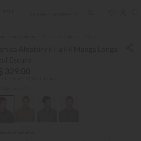
Olá, o que você procura hoje?
SALE
Lançamentos
Masculino
Roupas
Camisas
misa Aleatory Fil a Fil Manga Longa
ul Escuro
$
329
,
00
 até
10
x
R$
32
,
90
sem juros
r:
Azul marinho