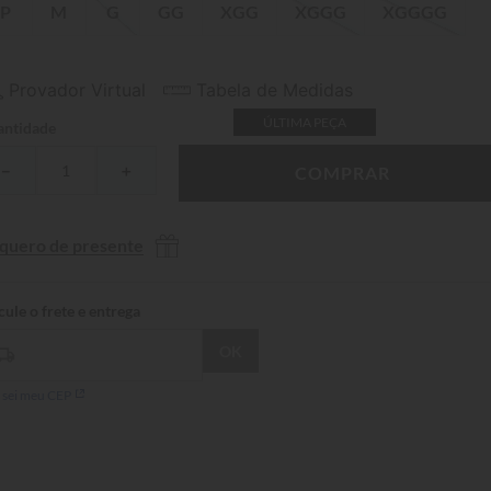
P
M
G
GG
XGG
XGGG
XGGGG
Provador Virtual
Tabela de Medidas
ÚLTIMA PEÇA
ntidade
－
＋
COMPRAR
 quero de presente
 sei meu CEP