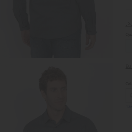
Qua
Eu
Não