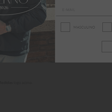
MASCULINO
temporâneo. Com tecidos 
ento para os 
 ao longo de todo o dia.

Medidas
 logo acima.
