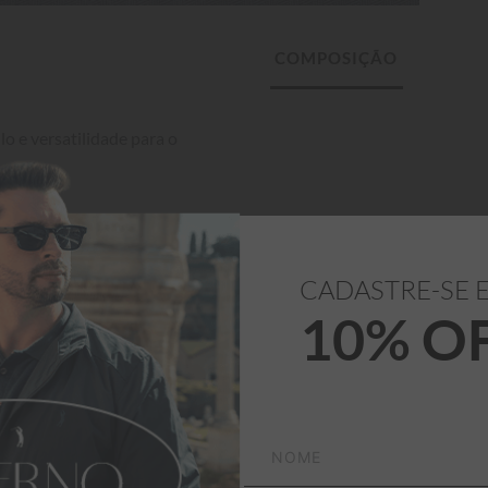
o e versatilidade para o 
CADASTRE-SE 
10% O