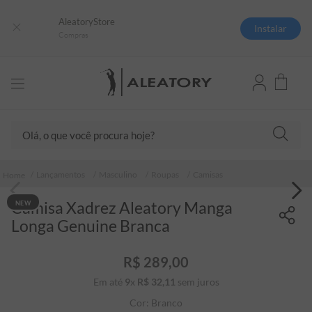
AleatoryStore
Instalar
Compras
Olá, o que você procura hoje?
TERMOS MAIS BUSCADOS
Lançamentos
Masculino
Roupas
Camisas
1
º
camisas polo
Camisa Xadrez Aleatory Manga
NEW
2
º
camiseta listrada
Longa Genuine Branca
3
º
boné
4
º
camiseta
R$
289
,
00
Em até
9
x
R$
32
5
,
º
11
sem juros
pima
Cor:
Branco
6
º
jaqueta