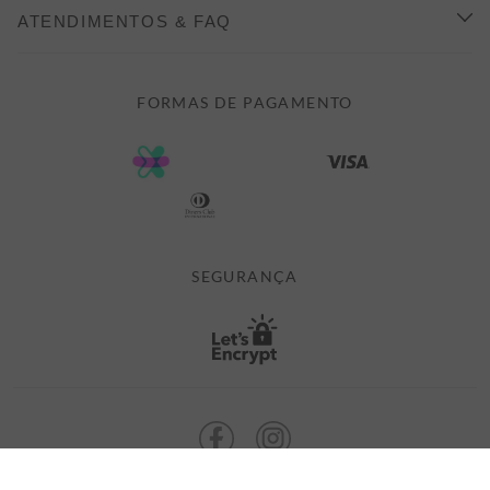
COMO COMPRAR
ATENDIMENTOS & FAQ
PRAZOS DE ENTREGA
FALE CONOSCO
FORMAS DE PAGAMENTO
FORMAS DE PAGAMENTO
DÚVIDAS
POLÍTICA DE PRIVACIDADE
MINHA CONTA
TROCAS E DEVOLUÇÕES
MEUS PEDIDOS
CASHBACK
E-MAIL US ON 

ATENDIMENTO@ALEATORYSTORE.COM.BR
SEGURANÇA