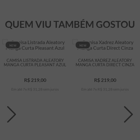
QUEM VIU TAMBÉM GOSTOU
NEW
NEW
CAMISA LISTRADA ALEATORY
CAMISA XADREZ ALEATORY
MANGA CURTA PLEASANT AZUL
MANGA CURTA DIRECT CINZA
R$
219
,
00
R$
219
,
00
Em até
7
x
R$
31
,
28
sem juros
Em até
7
x
R$
31
,
28
sem juros