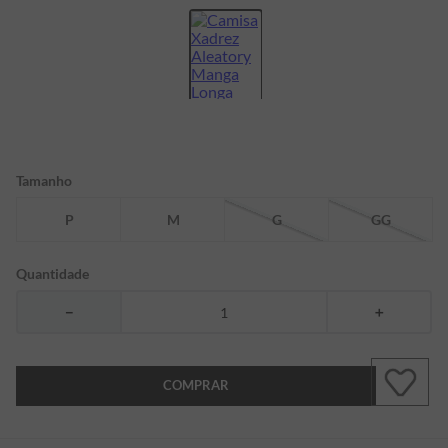
7
º
bermuda
8
º
kids
9
º
manga longa
10
º
piquet
Tamanho
P
M
G
GG
Quantidade
－
＋
COMPRAR