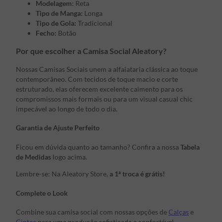
Modelagem:
Reta
Tipo de Manga:
Longa
Tipo de Gola:
Tradicional
Fecho:
Botão
Por que escolher a Camisa Social Aleatory?
Nossas Camisas Sociais unem a alfaiataria clássica ao toque
contemporâneo. Com tecidos de toque macio e corte
estruturado, elas oferecem excelente caimento para os
compromissos mais formais ou para um visual casual chic
impecável ao longo de todo o dia.
Garantia de Ajuste Perfeito
Ficou em dúvida quanto ao tamanho? Confira a nossa
Tabela
de Medidas
logo acima.
Lembre-se: Na Aleatory Store,
a 1ª troca é grátis!
Complete o Look
Combine sua camisa social com nossas opções de
Calças
e
Cintos
para uma produção sofisticada e confortável.