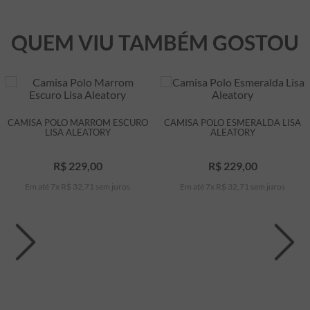
QUEM VIU TAMBÉM GOSTOU
CAMISA POLO MARROM ESCURO
CAMISA POLO ESMERALDA LISA
LISA ALEATORY
ALEATORY
R$
229
,
00
R$
229
,
00
Em até
7
x
R$
32
,
71
sem juros
Em até
7
x
R$
32
,
71
sem juros