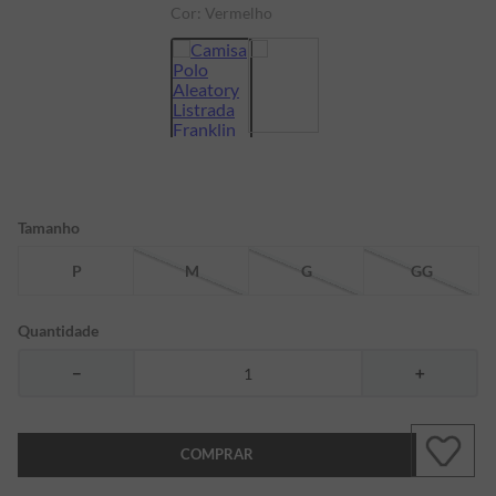
Cor:
Vermelho
7
º
bermuda
8
º
kids
9
º
manga longa
10
º
piquet
Tamanho
P
M
G
GG
Quantidade
－
＋
COMPRAR