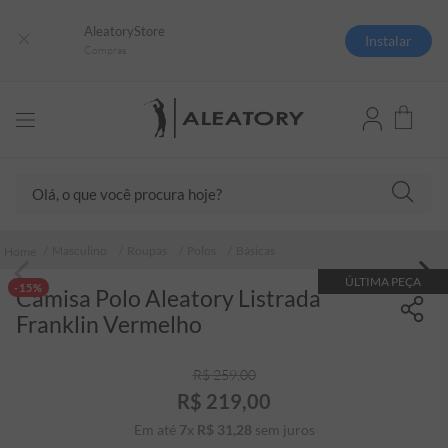
AleatoryStore
Instalar
Compras
Olá, o que você procura hoje?
TERMOS MAIS BUSCADOS
Masculino
Roupas
Polos
Básicas
1
º
camisas polo
ÚLTIMA PEÇA
-15%
Camisa Polo Aleatory Listrada
2
º
camiseta listrada
Franklin Vermelho
3
º
boné
4
º
jaqueta
R$
259
,
00
R$
219
,
00
5
º
camiseta
Em até
7
x
R$
31
,
28
sem juros
6
º
pima