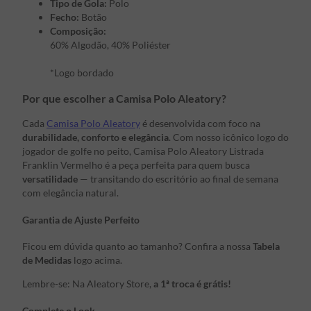
Tipo de Gola:
Polo
Fecho:
Botão
Composição:
60% Algodão, 40% Poliéster
*Logo bordado
Por que escolher a Camisa Polo Aleatory?
Cada
Camisa Polo Aleatory
é desenvolvida com foco na
durabilidade, conforto e elegância
. Com nosso icônico logo do
jogador de golfe no peito, Camisa Polo Aleatory Listrada
Franklin Vermelho é a peça perfeita para quem busca
versatilidade
— transitando do escritório ao final de semana
com elegância natural.
Garantia de Ajuste Perfeito
Ficou em dúvida quanto ao tamanho? Confira a nossa
Tabela
de Medidas
logo acima.
Lembre-se: Na Aleatory Store,
a 1ª troca é grátis!
Complete o Look