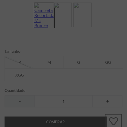
7
º
bermuda
8
º
manga longa
9
º
kids
10
º
piquet
Tamanho
P
M
G
GG
XGG
Quantidade
－
＋
COMPRAR