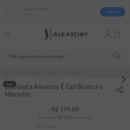
AleatoryStore
Instalar
Compras
Olá, o que você procura hoje?
TERMOS MAIS BUSCADOS
Sale
Masculino
Roupas
Camisetas
1
º
camisas polo
Camiseta Aleatory É Gol Branca e
NEW
2
º
camiseta listrada
Marinho
3
º
boné
4
º
camiseta
R$
179
,
00
Em até
5
x
R$
35
5
,
º
80
sem juros
pima
Cor:
Branco
6
º
jaqueta