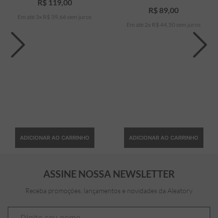
R$
119
,
00
R$
89
,
00
Em até
3
x
R$
39
,
66
sem juros
Em até
2
x
R$
44
,
50
sem juros
ADICIONAR AO CARRINHO
ADICIONAR AO CARRINHO
ASSINE NOSSA NEWSLETTER
Receba promoções, lançamentos e novidades da Aleatory