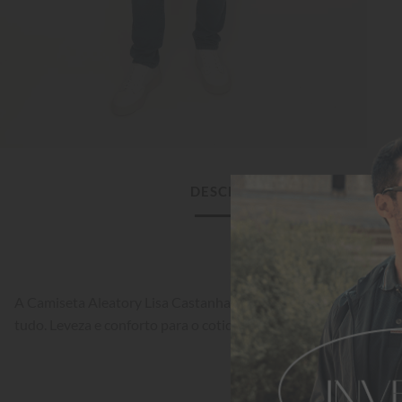
DESCRIÇÃO DO PRODUTO
A Camiseta Aleatory Lisa Castanha na cor é um clássico atemp
tudo. Leveza e conforto para o cotidiano.