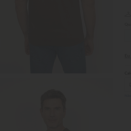
Qua
Eu
Não