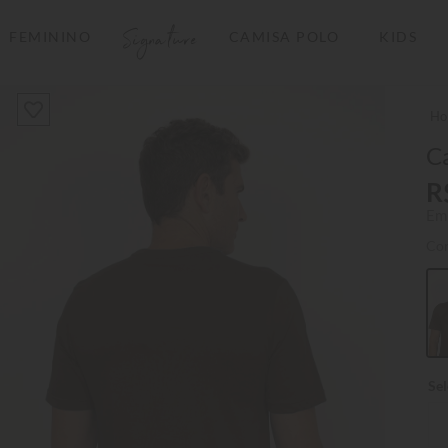
Signature
FEMININO
CAMISA POLO
KIDS
TERMOS MAIS BUSCADOS
1
º
camisas polo
2
º
camiseta listrada
Ca
3
º
boné
R
Em
4
º
camiseta
Co
5
º
jaqueta
6
º
pima
7
º
bermuda
8
º
kids
9
º
manga longa
10
º
piquet