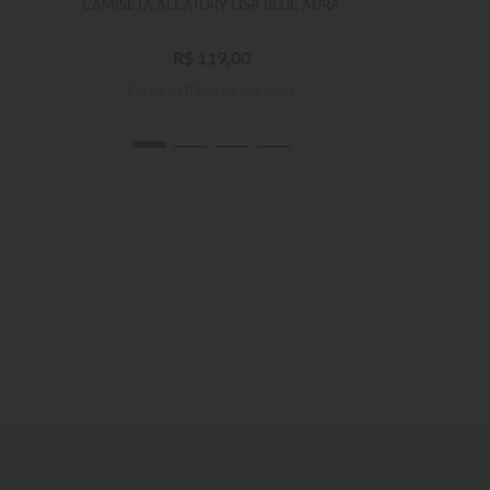
CAMISETA ALEATORY LISA BLUE AURA
R$
119
,
00
Em até
3
x
R$
39
,
66
sem juros
P
M
G
GG