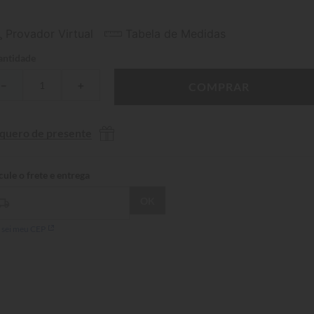
Provador Virtual
Tabela de Medidas
ntidade
－
＋
COMPRAR
 quero de presente
 sei meu CEP