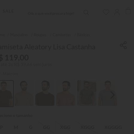
Olá, o que você procura hoje?
SALE
Masculino
Roupas
Camisetas
Básicas
miseta Aleatory Lisa Castanha
$
119
,
00
 até
3
x
R$
39
,
66
sem juros
r:
Marrom
P
M
G
GG
XGG
XGGG
XGGGG