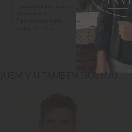
Tipo de Produto:
 Camiseta
Modelagem:
 Reta
Tipo de Manga:
 Curta
Tecido:
 1/2 Malha
QUEM VIU TAMBÉM GOSTOU