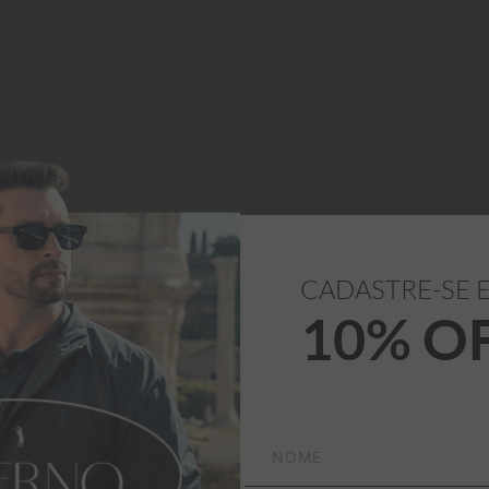
CADASTRE-SE 
10% O
100% Algodão
oral que combina com 