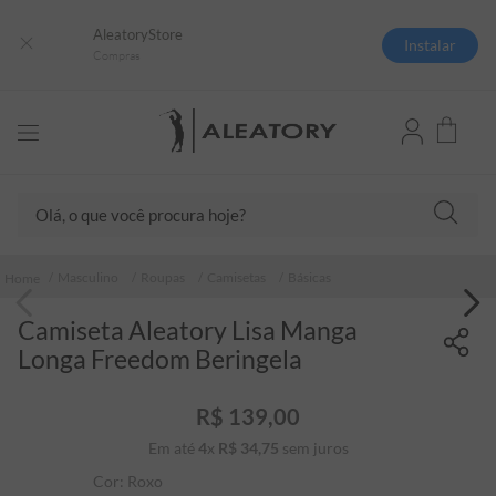
AleatoryStore
Instalar
Compras
Olá, o que você procura hoje?
TERMOS MAIS BUSCADOS
Masculino
Roupas
Camisetas
Básicas
1
º
camisas polo
Camiseta Aleatory Lisa Manga
2
º
camiseta listrada
Longa Freedom Beringela
3
º
boné
4
º
camiseta
R$
139
,
00
Em até
4
x
R$
34
5
,
º
75
sem juros
pima
Cor:
Roxo
6
º
jaqueta