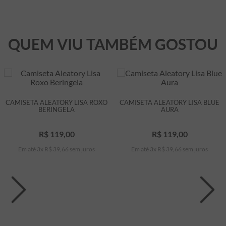
QUEM VIU TAMBÉM GOSTOU
CAMISETA ALEATORY LISA ROXO
CAMISETA ALEATORY LISA BLUE
BERINGELA
AURA
R$
119
,
00
R$
119
,
00
Em até
3
x
R$
39
,
66
sem juros
Em até
3
x
R$
39
,
66
sem juros