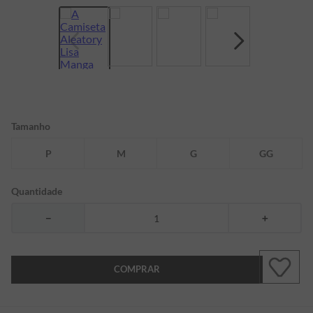
7
º
bermuda
8
º
manga longa
9
º
kids
10
º
piquet
Tamanho
P
M
G
GG
Quantidade
－
＋
COMPRAR