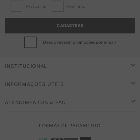
Masculino
Feminino
Desejo receber promoções por e-mail
INSTITUCIONAL
CONHEÇA A ALEATORY
INFORMAÇÕES ÚTEIS
INDICAÇÃO E DESCONTO
COMO COMPRAR
ATENDIMENTOS & FAQ
PRAZOS DE ENTREGA
FALE CONOSCO
FORMAS DE PAGAMENTO
FORMAS DE PAGAMENTO
DÚVIDAS
POLÍTICA DE PRIVACIDADE