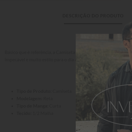
DESCRIÇÃO DO PRODUTO
Básico que é referência, a Camiseta Aleatory Lisa Vermelho Pas
impecável e muito estilo para o dia a dia.
Tipo de Produto:
 Camiseta
Modelagem:
 Reta
Tipo de Manga:
 Curta
Tecido:
 1/2 Malha