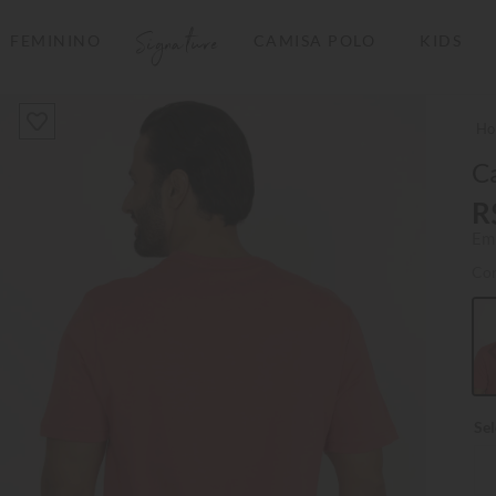
Signature
FEMININO
CAMISA POLO
KIDS
TERMOS MAIS BUSCADOS
1
º
camisas polo
2
º
camiseta listrada
Ca
3
º
boné
R
Em
4
º
jaqueta
Co
5
º
camiseta
6
º
pima
7
º
bermuda
8
º
kids
9
º
manga longa
10
º
piquet