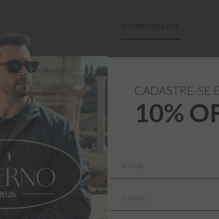
100% Algodão
tel oferece caimento 
CADASTRE-SE 
10% O