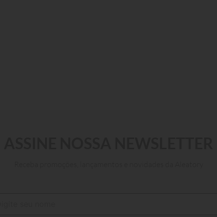
ASSINE NOSSA NEWSLETTER
P
M
G
GG
XGG
XGGG
XGGGG
Receba promoções, lançamentos e novidades da Aleatory
ADICIONAR AO CARRINHO