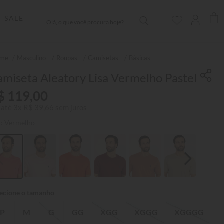
Olá, o que você procura hoje?
SALE
Masculino
Roupas
Camisetas
Básicas
miseta Aleatory Lisa Vermelho Pastel
$
119
,
00
 até
3
x
R$
39
,
66
sem juros
r:
Vermelho
P
M
G
GG
XGG
XGGG
XGGGG