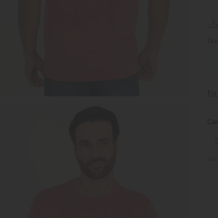
Qua
Eu
Não