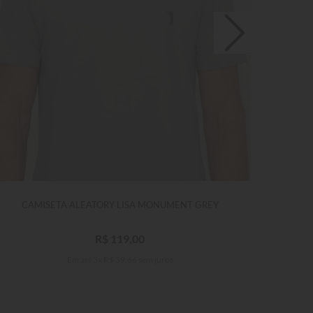
CAMISETA ALEATORY LISA MONUMENT GREY
R$
119
,
00
Em até
3
x
R$
39
,
66
sem juros