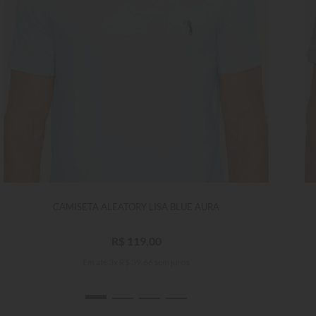
CAMISETA ALEATORY LISA BLUE AURA
R$
119
,
00
Em até
3
x
R$
39
,
66
sem juros