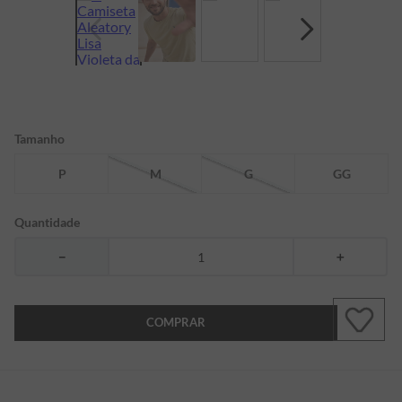
7
º
bermuda
8
º
kids
9
º
manga longa
10
º
piquet
Tamanho
P
M
G
GG
Quantidade
－
＋
COMPRAR