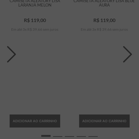
CAMISETA ALEATORY LISA
CAMISETA ALEATORY LISA BLUE
LARANJA MELON
AURA
R$
119
,
00
R$
119
,
00
Em até
3
x
R$
39
,
66
sem juros
Em até
3
x
R$
39
,
66
sem juros
ADICIONAR AO CARRINHO
ADICIONAR AO CARRINHO