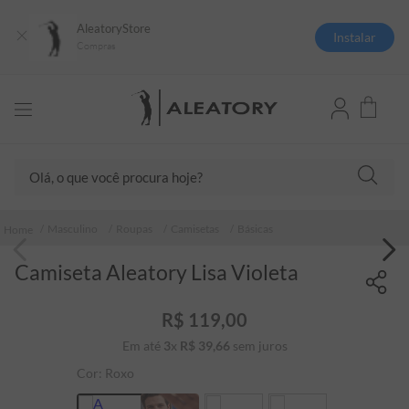
AleatoryStore
Instalar
Compras
Olá, o que você procura hoje?
TERMOS MAIS BUSCADOS
Masculino
Roupas
Camisetas
Básicas
1
º
camisas polo
Camiseta Aleatory Lisa Violeta
2
º
camiseta listrada
3
º
boné
R$
119
,
00
4
º
camiseta
Em até
3
x
R$
39
,
66
sem juros
5
º
pima
Cor:
Roxo
6
º
jaqueta