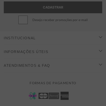
Desejo receber promoções por e-mail
INSTITUCIONAL
CONHEÇA A ALEATORY
INFORMAÇÕES ÚTEIS
INDICAÇÃO E DESCONTO
COMO COMPRAR
ATENDIMENTOS & FAQ
PRAZOS DE ENTREGA
FALE CONOSCO
FORMAS DE PAGAMENTO
FORMAS DE PAGAMENTO
DÚVIDAS
POLÍTICA DE PRIVACIDADE
MINHA CONTA
TROCAS E DEVOLUÇÕES