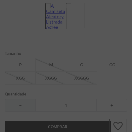
7
º
bermuda
8
º
kids
9
º
manga longa
10
º
piquet
Tamanho
P
M
G
GG
XGG
XGGG
XGGGG
Quantidade
－
＋
COMPRAR