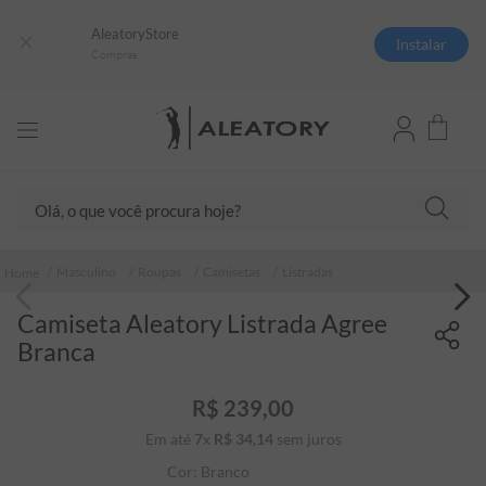
AleatoryStore
Instalar
Compras
Olá, o que você procura hoje?
TERMOS MAIS BUSCADOS
Masculino
Roupas
Camisetas
Listradas
1
º
camisas polo
Camiseta Aleatory Listrada Agree
2
º
camiseta listrada
Branca
3
º
boné
4
º
jaqueta
R$
239
,
00
Em até
7
x
R$
34
5
,
º
14
sem juros
camiseta
Cor:
Branco
6
º
pima