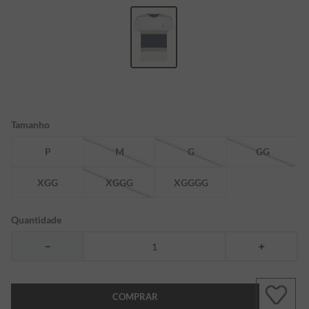
7
º
bermuda
8
º
kids
9
º
manga longa
10
º
piquet
Tamanho
P
M
G
GG
XGG
XGGG
XGGGG
Quantidade
－
＋
COMPRAR