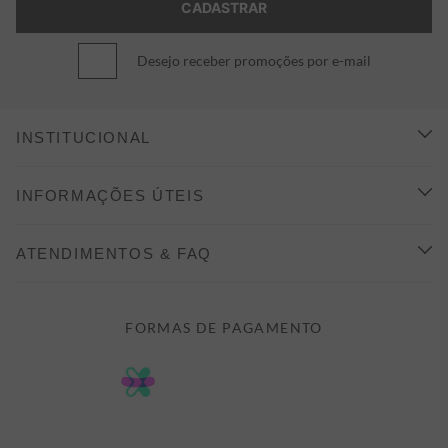
Desejo receber promoções por e-mail
INSTITUCIONAL
CONHEÇA A ALEATORY
INFORMAÇÕES ÚTEIS
INDICAÇÃO E DESCONTO
COMO COMPRAR
ATENDIMENTOS & FAQ
PRAZOS DE ENTREGA
FALE CONOSCO
FORMAS DE PAGAMENTO
FORMAS DE PAGAMENTO
DÚVIDAS
POLÍTICA DE PRIVACIDADE
MINHA CONTA
TROCAS E DEVOLUÇÕES
MEUS PEDIDOS