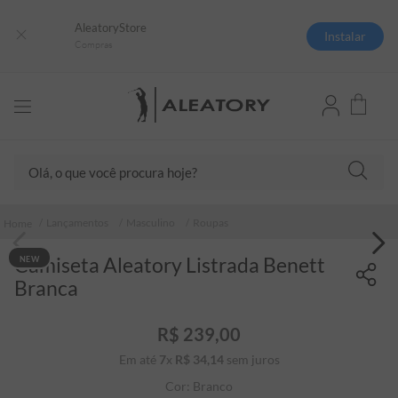
AleatoryStore
Instalar
Compras
Olá, o que você procura hoje?
TERMOS MAIS BUSCADOS
Lançamentos
Masculino
Roupas
1
º
camisas polo
Camiseta Aleatory Listrada Benett
NEW
2
º
camiseta listrada
Branca
3
º
boné
4
º
camiseta
R$
239
,
00
Em até
7
x
R$
34
5
,
º
14
sem juros
pima
Cor:
Branco
6
º
jaqueta