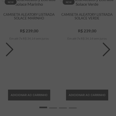
NEW
NEW
CAMISETA ALEATORY LISTRADA
CAMISETA ALEATORY LISTRADA
SOLACE MARINHO
SOLACE VERDE
R$
239
,
00
R$
239
,
00
Em até
7
x
R$
34
,
14
sem juros
Em até
7
x
R$
34
,
14
sem juros
ADICIONAR AO CARRINHO
ADICIONAR AO CARRINHO