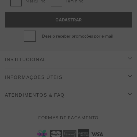
Masculino
Feminino
Desejo receber promoções por e-mail
INSTITUCIONAL
CONHEÇA A ALEATORY
INFORMAÇÕES ÚTEIS
INDICAÇÃO E DESCONTO
COMO COMPRAR
ATENDIMENTOS & FAQ
PRAZOS DE ENTREGA
FALE CONOSCO
FORMAS DE PAGAMENTO
FORMAS DE PAGAMENTO
DÚVIDAS
POLÍTICA DE PRIVACIDADE
MINHA CONTA