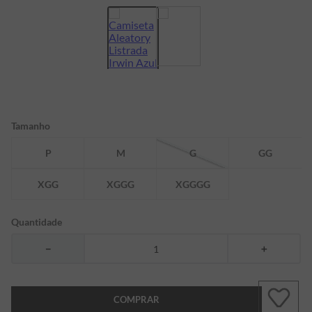
7
º
bermuda
8
º
kids
9
º
manga longa
10
º
piquet
Tamanho
P
M
G
GG
XGG
XGGG
XGGGG
Quantidade
－
＋
COMPRAR