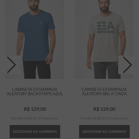
CAMISETA ESTAMPADA
CAMISETA ESTAMPADA
ALEATORY BACKSTRIPS AZUL
ALEATORY BIG A CINZA
R$
129
,
00
R$
129
,
00
Em até
4
x
R$
32
,
25
sem juros
Em até
4
x
R$
32
,
25
sem juros
ADICIONAR AO CARRINHO
ADICIONAR AO CARRINHO