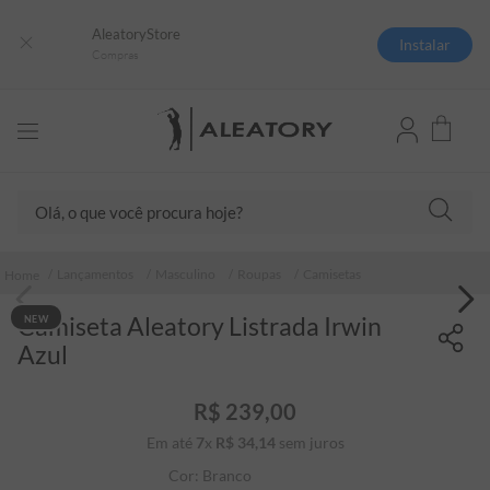
AleatoryStore
Instalar
Compras
Olá, o que você procura hoje?
TERMOS MAIS BUSCADOS
Lançamentos
Masculino
Roupas
Camisetas
1
º
camisas polo
Camiseta Aleatory Listrada Irwin
NEW
2
º
camiseta listrada
Azul
3
º
boné
4
º
jaqueta
R$
239
,
00
Em até
7
x
R$
34
5
,
º
14
sem juros
camiseta
Cor:
Branco
6
º
pima