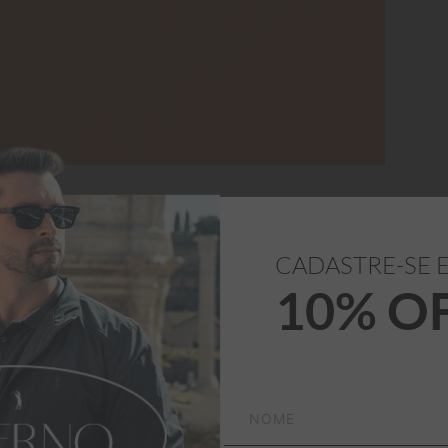
CADASTRE-SE 
10% O
100% Algodão
rto e versatilidade em 