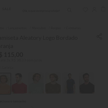
Olá, o que você procura hoje?
SALE
Lançamentos
Masculino
Roupas
Camisetas
amiseta Aleatory Logo Bordado
ranja
$
115
,
00
 até
3
x
R$
38
,
33
sem juros
r:
Laranja