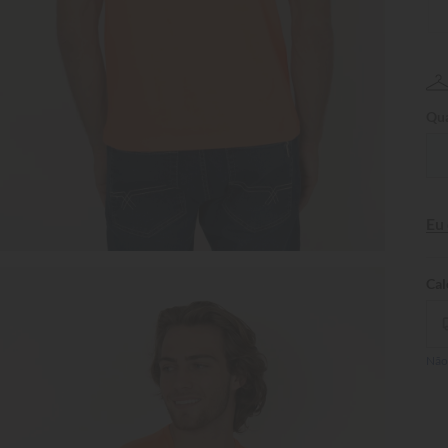
Qua
Eu
Não