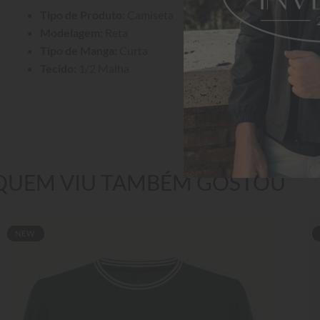
Tipo de Produto:
 Camiseta
Modelagem:
 Reta
Tipo de Manga:
 Curta
Tecido:
 1/2 Malha
QUEM VIU TAMBÉM GOSTOU
NEW