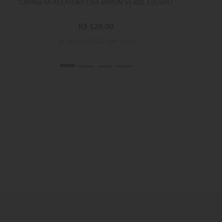
CAMISETA ALEATORY LISA BYRON VERDE ESCURO
R$
129
,
00
Em até
4
x
R$
32
,
25
sem juros
ÚLT
P
M
G
GG