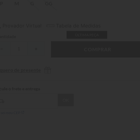
P
M
G
GG
Provador Virtual
Tabela de Medidas
ÚLTIMA PEÇA
ntidade
－
＋
COMPRAR
 quero de presente
 sei meu CEP