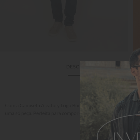
DESCRIÇÃO DO PRODUTO
Com a Camiseta Aleatory Logo Bordado Laranja, você tem confo
uma só peça. Perfeita para compor os mais variados looks.