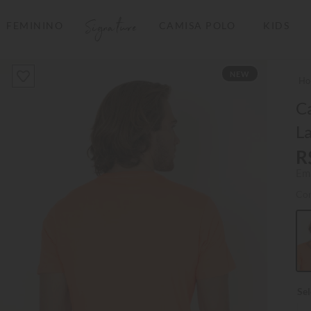
Signature
FEMININO
CAMISA POLO
KIDS
TERMOS MAIS BUSCADOS
NEW
1
º
camisas polo
2
º
camiseta listrada
C
La
3
º
boné
R
4
º
jaqueta
Em
5
º
camiseta
Co
6
º
pima
7
º
bermuda
8
º
kids
9
º
manga longa
10
º
piquet