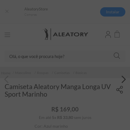
AleatoryStore
Instalar
Compras
Olá, o que você procura hoje?
TERMOS MAIS BUSCADOS
Masculino
Roupas
Camisetas
Básicas
1
º
camisas polo
Camiseta Aleatory Manga Longa UV
2
º
camiseta listrada
Sport Marinho
3
º
boné
4
º
jaqueta
R$
169
,
00
Em até
5
x
R$
33
5
,
º
80
sem juros
camiseta
Cor:
Azul marinho
6
º
pima