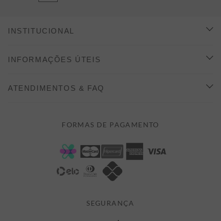
INSTITUCIONAL
CONHEÇA A ALEATORY
INFORMAÇÕES ÚTEIS
INDICAÇÃO E DESCONTO
COMO COMPRAR
ATENDIMENTOS & FAQ
PRAZOS DE ENTREGA
FALE CONOSCO
FORMAS DE PAGAMENTO
FORMAS DE PAGAMENTO
DÚVIDAS
POLÍTICA DE PRIVACIDADE
MINHA CONTA
TROCAS E DEVOLUÇÕES
MEUS PEDIDOS
CASHBACK
E-MAIL US ON 

ATENDIMENTO@ALEATORYSTORE.COM.BR
SEGURANÇA