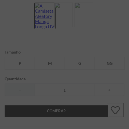
7
º
bermuda
8
º
kids
9
º
manga longa
10
º
piquet
Tamanho
P
M
G
GG
Quantidade
－
＋
COMPRAR