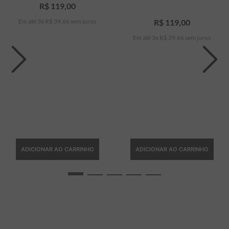
R$
119
,
00
Em até
3
x
R$
39
,
66
sem juros
R$
119
,
00
Em até
3
x
R$
39
,
66
sem juros
ADICIONAR AO CARRINHO
ADICIONAR AO CARRINHO