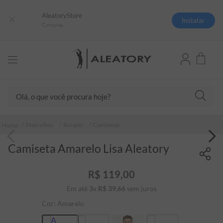
AleatoryStore
Instalar
Compras
Olá, o que você procura hoje?
TERMOS MAIS BUSCADOS
Masculino
Roupas
Camisetas
1
º
camisas polo
Camiseta Amarelo Lisa Aleatory
2
º
camiseta listrada
3
º
boné
R$
119
,
00
4
º
camiseta
Em até
3
x
R$
39
,
66
sem juros
5
º
pima
Cor:
Amarelo
6
º
jaqueta