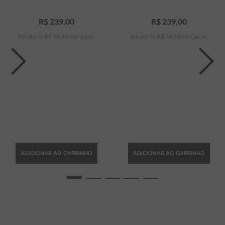
R$
239
,
00
R$
239
,
00
Em até
7
x
R$
34
,
14
sem juros
Em até
7
x
R$
34
,
14
sem juros
ADICIONAR AO CARRINHO
ADICIONAR AO CARRINHO