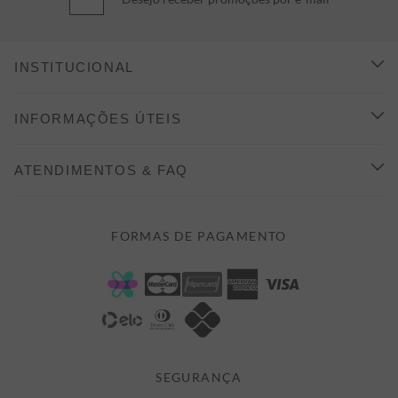
INSTITUCIONAL
CONHEÇA A ALEATORY
INFORMAÇÕES ÚTEIS
INDICAÇÃO E DESCONTO
COMO COMPRAR
ATENDIMENTOS & FAQ
PRAZOS DE ENTREGA
FALE CONOSCO
FORMAS DE PAGAMENTO
FORMAS DE PAGAMENTO
DÚVIDAS
POLÍTICA DE PRIVACIDADE
MINHA CONTA
TROCAS E DEVOLUÇÕES
MEUS PEDIDOS
CASHBACK
E-MAIL US ON 

ATENDIMENTO@ALEATORYSTORE.COM.BR
SEGURANÇA