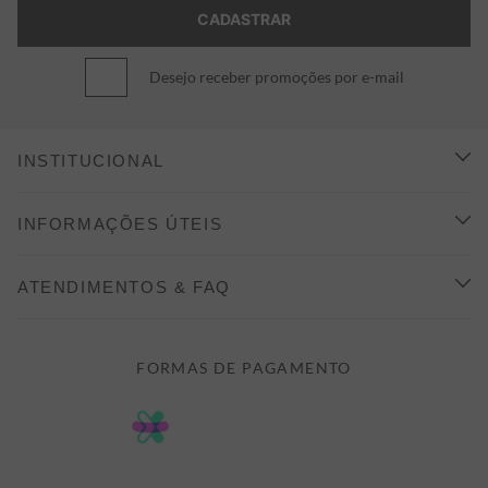
Desejo receber promoções por e-mail
INSTITUCIONAL
CONHEÇA A ALEATORY
INFORMAÇÕES ÚTEIS
INDICAÇÃO E DESCONTO
COMO COMPRAR
ATENDIMENTOS & FAQ
PRAZOS DE ENTREGA
FALE CONOSCO
FORMAS DE PAGAMENTO
FORMAS DE PAGAMENTO
DÚVIDAS
POLÍTICA DE PRIVACIDADE
MINHA CONTA
TROCAS E DEVOLUÇÕES
MEUS PEDIDOS