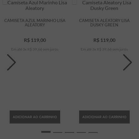
CAMISETA AZUL MARINHO LISA
CAMISETA ALEATORY LISA
ALEATORY
DUSKY GREEN
R$
119
,
00
R$
119
,
00
Em até
3
x
R$
39
,
66
sem juros
Em até
3
x
R$
39
,
66
sem juros
ADICIONAR AO CARRINHO
ADICIONAR AO CARRINHO