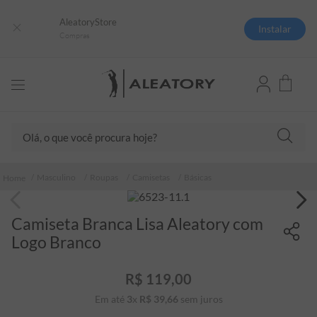
AleatoryStore
Instalar
Compras
Olá, o que você procura hoje?
TERMOS MAIS BUSCADOS
Masculino
Roupas
Camisetas
Básicas
1
º
camisas polo
2
º
camiseta listrada
Camiseta Branca Lisa Aleatory com
3
º
boné
Logo Branco
4
º
camiseta
R$
119
,
00
5
º
pima
Em até
3
x
R$
39
,
66
sem juros
6
º
jaqueta