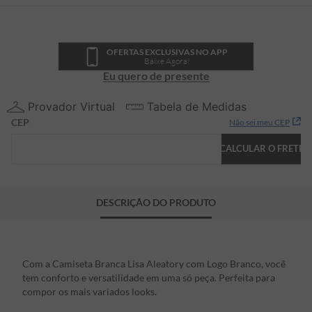
OFERTAS EXCLUSIVAS NO APP
Baixe Agora!
Eu quero de presente
Provador Virtual
Tabela de Medidas
CEP
Não sei meu CEP
CALCULAR O FRETE
DESCRIÇÃO DO PRODUTO
Com a Camiseta Branca Lisa Aleatory com Logo Branco, você
tem conforto e versatilidade em uma só peça. Perfeita para
compor os mais variados looks.