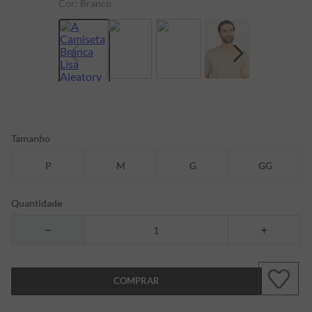
Cor:
Branco
7
º
bermuda
8
º
kids
9
º
manga longa
10
º
piquet
Tamanho
P
M
G
GG
Quantidade
－
＋
COMPRAR