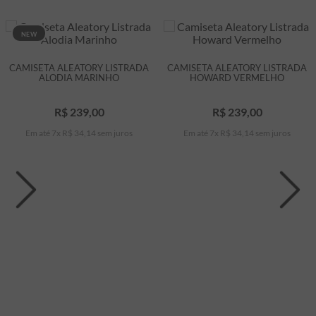
NEW
CAMISETA ALEATORY LISTRADA
CAMISETA ALEATORY LISTRADA
ALODIA MARINHO
HOWARD VERMELHO
R$
239
,
00
R$
239
,
00
Em até
7
x
R$
34
,
14
sem juros
Em até
7
x
R$
34
,
14
sem juros