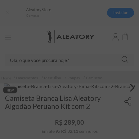
AleatoryStore
Instalar
Compras
Olá, o que você procura hoje?
TERMOS MAIS BUSCADOS
Lançamentos
Masculino
Roupas
Camisetas
1
º
camisas polo
NEW
2
º
camiseta listrada
Camiseta Branca Lisa Aleatory
3
º
boné
Algodão Peruano Kit com 2
4
º
camiseta
R$
289
,
00
5
º
pima
Em até
9
x
R$
32
,
11
sem juros
6
º
jaqueta