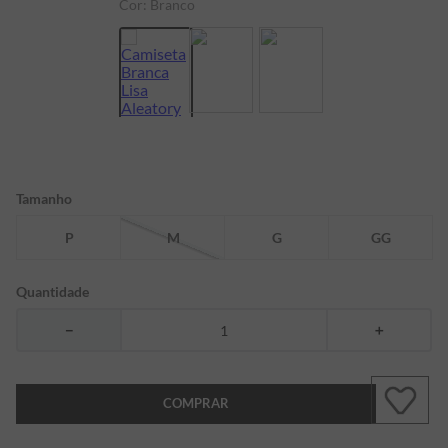
Cor:
Branco
7
º
bermuda
8
º
kids
9
º
manga longa
10
º
piquet
Tamanho
P
M
G
GG
Quantidade
－
＋
COMPRAR