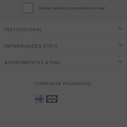
Desejo receber promoções por e-mail
INSTITUCIONAL
CONHEÇA A ALEATORY
INFORMAÇÕES ÚTEIS
INDICAÇÃO E DESCONTO
COMO COMPRAR
ATENDIMENTOS & FAQ
PRAZOS DE ENTREGA
FALE CONOSCO
FORMAS DE PAGAMENTO
FORMAS DE PAGAMENTO
DÚVIDAS
POLÍTICA DE PRIVACIDADE
MINHA CONTA
TROCAS E DEVOLUÇÕES
MEUS PEDIDOS
CASHBACK
E-MAIL US ON 

ATENDIMENTO@ALEATORYSTORE.COM.BR