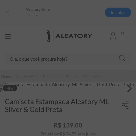
AleatoryStore
Instalar
Compras
Olá, o que você procura hoje?
TERMOS MAIS BUSCADOS
Lançamentos
Masculino
Roupas
Camisetas
1
º
camisas polo
NEW
2
º
camiseta listrada
Camiseta Estampada Aleatory ML
3
º
boné
Silver & Gold Preta
4
º
camiseta
5
º
pima
R$
139
,
00
6
º
jaqueta
Em até
4
x
R$
34
,
75
sem juros