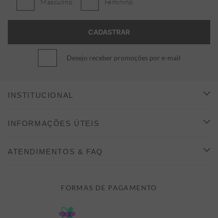
Masculino
Feminino
Desejo receber promoções por e-mail
INSTITUCIONAL
CONHEÇA A ALEATORY
INFORMAÇÕES ÚTEIS
INDICAÇÃO E DESCONTO
COMO COMPRAR
ATENDIMENTOS & FAQ
PRAZOS DE ENTREGA
FALE CONOSCO
FORMAS DE PAGAMENTO
FORMAS DE PAGAMENTO
DÚVIDAS
POLÍTICA DE PRIVACIDADE
MINHA CONTA