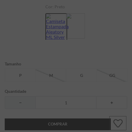
Cor:
Preto
7
º
bermuda
8
º
kids
9
º
manga longa
10
º
piquet
Tamanho
P
M
G
GG
Quantidade
－
＋
COMPRAR