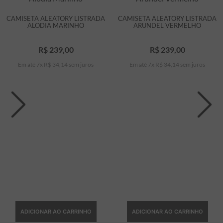
CAMISETA ALEATORY LISTRADA
CAMISETA ALEATORY LISTRADA
ALODIA MARINHO
ARUNDEL VERMELHO
R$
239
,
00
R$
239
,
00
Em até
7
x
R$
34
,
14
sem juros
Em até
7
x
R$
34
,
14
sem juros
ADICIONAR AO CARRINHO
ADICIONAR AO CARRINHO