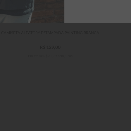
CAMISETA ALEATORY ESTAMPADA PAINTING BRANCA
C
R$
129
,
00
Em até
4
x
R$
32
,
25
sem juros