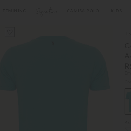
Signature
FEMININO
CAMISA POLO
KIDS
TERMOS MAIS BUSCADOS
1
º
camisas polo
2
º
camiseta listrada
C
A
3
º
boné
R
4
º
jaqueta
Em
5
º
camiseta
Co
6
º
pima
7
º
bermuda
8
º
kids
9
º
manga longa
10
º
piquet