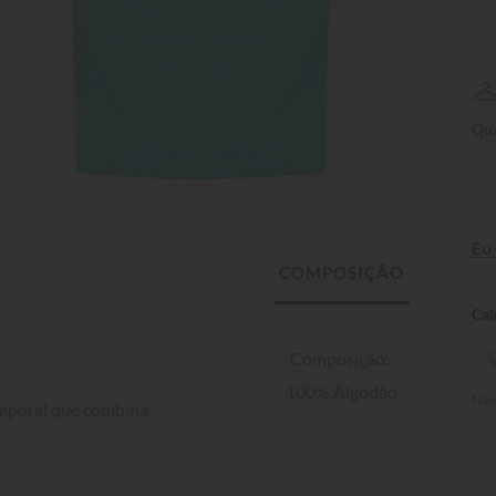
Qua
Eu
Composição: 
100% Algodão
Não
emporal que combina 