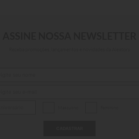
ASSINE NOSSA NEWSLETTER
P
M
G
GG
Receba promoções, lançamentos e novidades da Aleatory
ADICIONAR AO CARRINHO
Masculino
Feminino