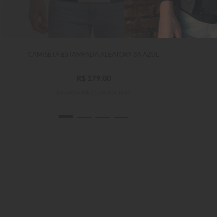
CAMISETA ESTAMPADA ALEATORY 8A AZUL
R$
179
,
00
Em até
5
x
R$
35
,
80
sem juros