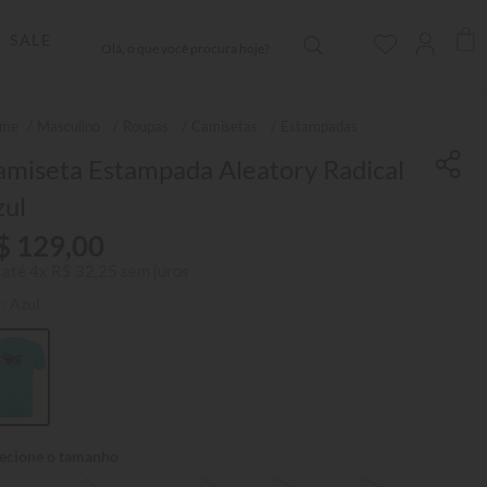
Olá, o que você procura hoje?
SALE
Masculino
Roupas
Camisetas
Estampadas
amiseta Estampada Aleatory Radical
zul
$
129
,
00
 até
4
x
R$
32
,
25
sem juros
r:
Azul