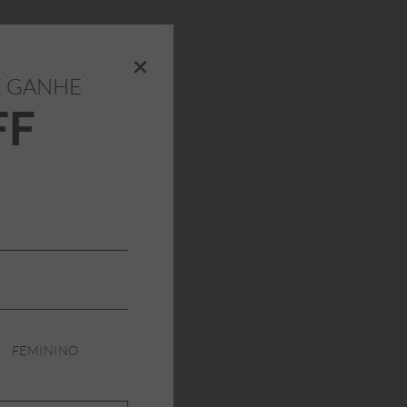
+
E GANHE
FF
FEMININO