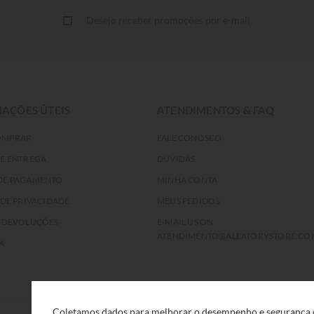
Desejo receber promoções por e-mail
AÇÕES ÚTEIS
ATENDIMENTOS & FAQ
OMPRAR
FALE CONOSCO
DE ENTREGA
DÚVIDAS
DE PAGAMENTO
MINHA CONTA
 DE PRIVACIDADE
MEUS PEDIDOS
E DEVOLUÇÕES
E-MAIL US ON
ATENDIMENTO@ALEATORYSTORE.CO
K
Coletamos dados para melhorar o desempenho e segurança d