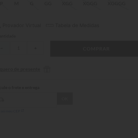
P
M
G
GG
XGG
XGGG
XGGGG
Provador Virtual
Tabela de Medidas
ntidade
－
＋
COMPRAR
 quero de presente
 sei meu CEP