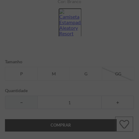
Cor:
Branco
7
º
bermuda
8
º
kids
9
º
manga longa
10
º
piquet
Tamanho
P
M
G
GG
Quantidade
－
＋
COMPRAR