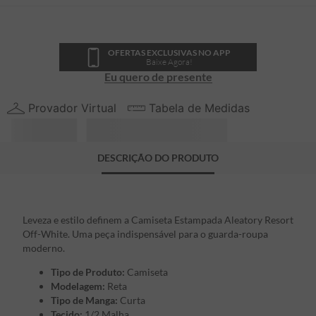
OFERTAS EXCLUSIVAS NO APP
Baixe Agora!
Eu quero de presente
Provador Virtual
Tabela de Medidas
DESCRIÇÃO DO PRODUTO
Leveza e estilo definem a Camiseta Estampada Aleatory Resort
Off-White. Uma peça indispensável para o guarda-roupa
moderno.
Tipo de Produto:
Camiseta
Modelagem:
Reta
Tipo de Manga:
Curta
Tecido:
1/2 Malha