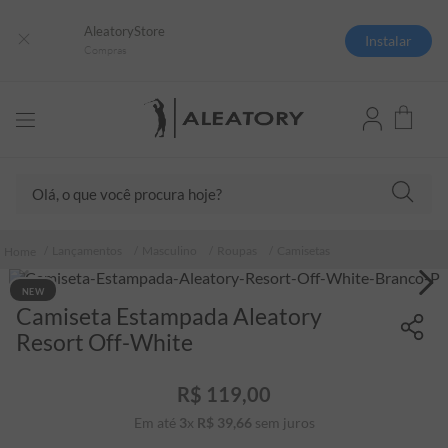
AleatoryStore
Instalar
Compras
Olá, o que você procura hoje?
TERMOS MAIS BUSCADOS
Lançamentos
Masculino
Roupas
Camisetas
1
º
camisas polo
NEW
2
º
camiseta listrada
Camiseta Estampada Aleatory
3
º
boné
Resort Off-White
4
º
jaqueta
R$
119
,
00
5
º
camiseta
Em até
3
x
R$
39
,
66
sem juros
6
º
pima