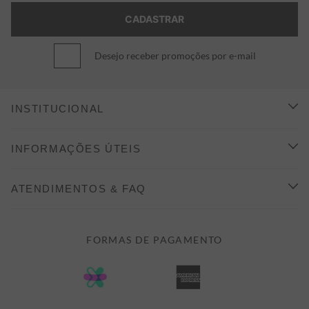
Desejo receber promoções por e-mail
INSTITUCIONAL
CONHEÇA A ALEATORY
INFORMAÇÕES ÚTEIS
INDICAÇÃO E DESCONTO
COMO COMPRAR
ATENDIMENTOS & FAQ
PRAZOS DE ENTREGA
FALE CONOSCO
FORMAS DE PAGAMENTO
FORMAS DE PAGAMENTO
DÚVIDAS
POLÍTICA DE PRIVACIDADE
MINHA CONTA
TROCAS E DEVOLUÇÕES
MEUS PEDIDOS