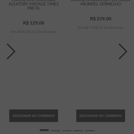
ALEATORY VINTAGE TIMES
ARUNDEL VERMELHO
PRETA
R$
239
,
00
R$
129
,
00
Em até
7
x
R$
34
,
14
sem juros
Em até
4
x
R$
32
,
25
sem juros
ADICIONAR AO CARRINHO
ADICIONAR AO CARRINHO