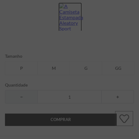
7
º
bermuda
8
º
kids
9
º
manga longa
10
º
piquet
Tamanho
P
M
G
GG
Quantidade
－
＋
COMPRAR