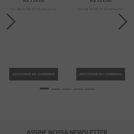
Em até
3
x
R$
39
,
66
sem juros
Em até
3
x
R$
39
,
66
sem juros
ADICIONAR AO CARRINHO
ADICIONAR AO CARRINHO
ASSINE NOSSA NEWSLETTER