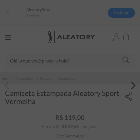
AleatoryStore
Instalar
Compras
Olá, o que você procura hoje?
TERMOS MAIS BUSCADOS
Masculino
Roupas
Camisetas
1
º
camisas polo
Camiseta Estampada Aleatory Sport
2
º
camiseta listrada
Vermelha
3
º
boné
4
º
jaqueta
R$
119
,
00
Em até
3
x
R$
39
5
,
º
66
sem juros
camiseta
Cor:
Vermelho
6
º
pima