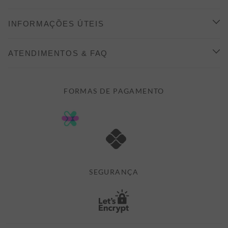
CONHEÇA A ALEATORY
INFORMAÇÕES ÚTEIS
INDICAÇÃO E DESCONTO
COMO COMPRAR
ATENDIMENTOS & FAQ
PRAZOS DE ENTREGA
FALE CONOSCO
FORMAS DE PAGAMENTO
FORMAS DE PAGAMENTO
DÚVIDAS
POLÍTICA DE PRIVACIDADE
MINHA CONTA
TROCAS E DEVOLUÇÕES
MEUS PEDIDOS
CASHBACK
E-MAIL US ON 

ATENDIMENTO@ALEATORYSTORE.COM.BR
SEGURANÇA