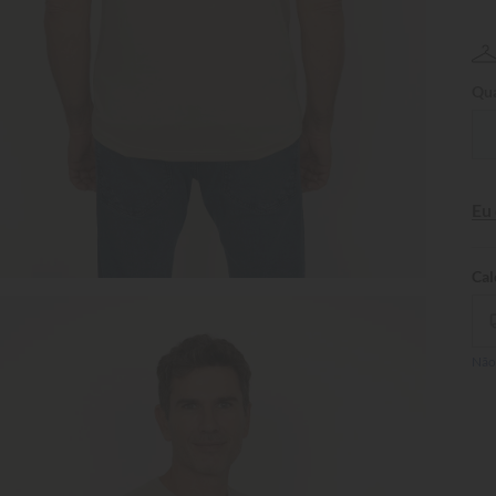
Qua
Eu
Não