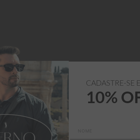
CADASTRE-SE 
10% O
100% Algodão
mporal que combina com 