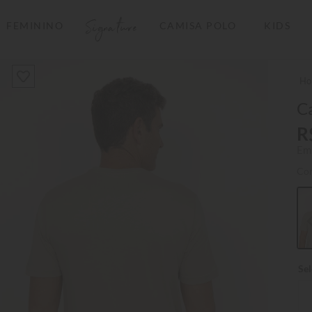
Signature
FEMININO
CAMISA POLO
KIDS
TERMOS MAIS BUSCADOS
1
º
camisas polo
2
º
camiseta listrada
Ca
3
º
boné
R
Em
4
º
jaqueta
Co
5
º
camiseta
6
º
pima
7
º
bermuda
8
º
kids
9
º
manga longa
10
º
piquet