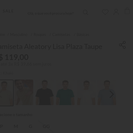
Olá, o que você procura hoje?
SALE
Masculino
Roupas
Camisetas
Básicas
miseta Aleatory Lisa Plaza Taupe
$
119
,
00
 até
3
x
R$
39
,
66
sem juros
r:
Khaki
P
M
G
GG