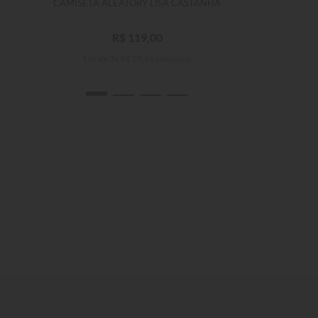
CAMISETA ALEATORY LISA CASTANHA
R$
119
,
00
Em até
3
x
R$
39
,
66
sem juros
P
M
G
GG
XGG
XGGG
XGGGG