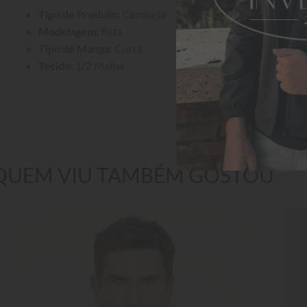
Tipo de Produto:
 Camiseta
Modelagem:
 Reta
Tipo de Manga:
 Curta
Tecido:
 1/2 Malha
QUEM VIU TAMBÉM GOSTOU