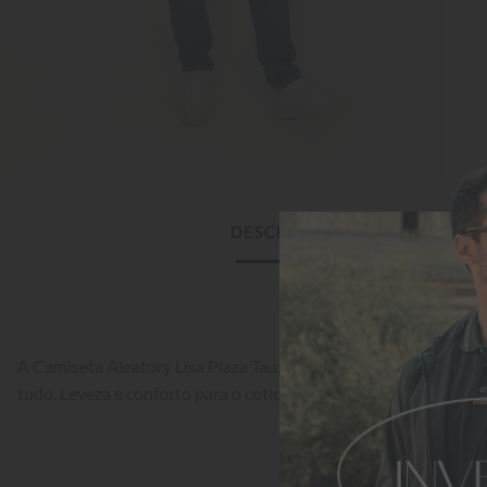
DESCRIÇÃO DO PRODUTO
A Camiseta Aleatory Lisa Plaza Taupe na cor é um clássico ate
tudo. Leveza e conforto para o cotidiano.