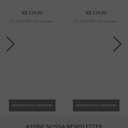
R$
119
,
00
R$
119
,
00
Em até
3
x
R$
39
,
66
sem juros
Em até
3
x
R$
39
,
66
sem juros
ADICIONAR AO CARRINHO
ADICIONAR AO CARRINHO
ASSINE NOSSA NEWSLETTER