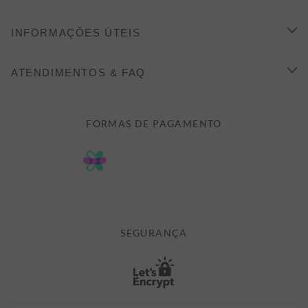
CONHEÇA A ALEATORY
INFORMAÇÕES ÚTEIS
INDICAÇÃO E DESCONTO
COMO COMPRAR
ATENDIMENTOS & FAQ
PRAZOS DE ENTREGA
FALE CONOSCO
FORMAS DE PAGAMENTO
FORMAS DE PAGAMENTO
DÚVIDAS
POLÍTICA DE PRIVACIDADE
MINHA CONTA
TROCAS E DEVOLUÇÕES
MEUS PEDIDOS
CASHBACK
E-MAIL US ON 

ATENDIMENTO@ALEATORYSTORE.COM.BR
SEGURANÇA