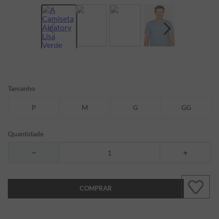
7
º
bermuda
8
º
kids
9
º
manga longa
10
º
piquet
Tamanho
P
M
G
GG
Quantidade
－
＋
COMPRAR