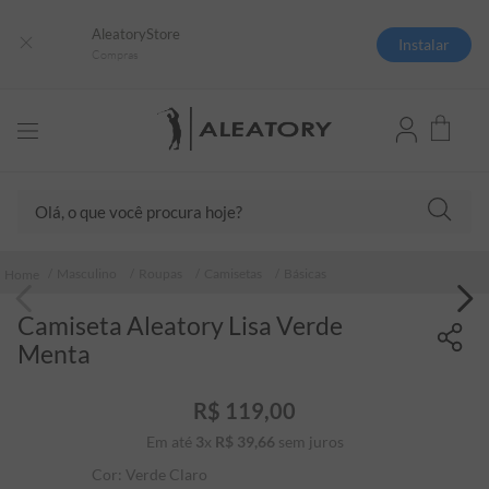
AleatoryStore
Instalar
Compras
Olá, o que você procura hoje?
TERMOS MAIS BUSCADOS
Masculino
Roupas
Camisetas
Básicas
1
º
camisas polo
Camiseta Aleatory Lisa Verde
2
º
camiseta listrada
Menta
3
º
boné
4
º
camiseta
R$
119
,
00
Em até
3
x
R$
39
5
,
º
66
sem juros
pima
Cor:
Verde Claro
6
º
jaqueta