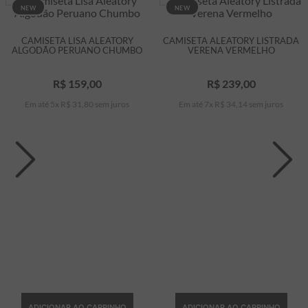
NEW
NEW
CAMISETA LISA ALEATORY
CAMISETA ALEATORY LISTRADA
ALGODÃO PERUANO CHUMBO
VERENA VERMELHO
R$
159
,
00
R$
239
,
00
Em até
5
x
R$
31
,
80
sem juros
Em até
7
x
R$
34
,
14
sem juros
ADICIONAR AO CARRINHO
ADICIONAR AO CARRINHO