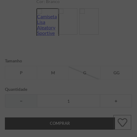
Cor:
Branco
7
º
bermuda
8
º
kids
9
º
manga longa
10
º
piquet
Tamanho
P
M
G
GG
Quantidade
－
＋
COMPRAR