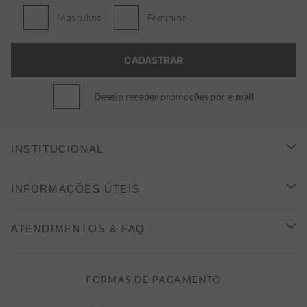
Masculino
Feminino
Desejo receber promoções por e-mail
INSTITUCIONAL
CONHEÇA A ALEATORY
INFORMAÇÕES ÚTEIS
INDICAÇÃO E DESCONTO
COMO COMPRAR
ATENDIMENTOS & FAQ
PRAZOS DE ENTREGA
FALE CONOSCO
FORMAS DE PAGAMENTO
FORMAS DE PAGAMENTO
DÚVIDAS
POLÍTICA DE PRIVACIDADE