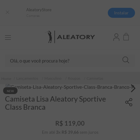
AleatoryStore
Instalar
Compras
Olá, o que você procura hoje?
TERMOS MAIS BUSCADOS
Lançamentos
Masculino
Roupas
Camisetas
1
º
camisas polo
NEW
2
º
camiseta listrada
Camiseta Lisa Aleatory Sportive
3
º
boné
Class Branca
4
º
jaqueta
R$
119
,
00
5
º
camiseta
Em até
3
x
R$
39
,
66
sem juros
6
º
pima