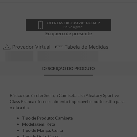
OFERTAS EXCLUSIVAS NO APP
Baixe Agora!
Eu quero de presente
Provador Virtual
Tabela de Medidas
DESCRIÇÃO DO PRODUTO
Básico que é referência, a Camiseta Lisa Aleatory Sportive
Class Branca oferece caimento impecável e muito estilo para
o dia a dia.
Tipo de Produto:
Camiseta
Modelagem:
Reta
Tipo de Manga:
Curta
Tipo de Gola:
Careca