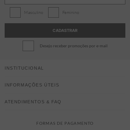
Masculino
Feminino
Desejo receber promoções por e-mail
INSTITUCIONAL
CONHEÇA A ALEATORY
INFORMAÇÕES ÚTEIS
INDICAÇÃO E DESCONTO
COMO COMPRAR
ATENDIMENTOS & FAQ
PRAZOS DE ENTREGA
FALE CONOSCO
FORMAS DE PAGAMENTO
FORMAS DE PAGAMENTO
DÚVIDAS