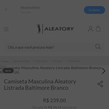
AleatoryStore
Instalar
Compras
Olá, o que você procura hoje?
TERMOS MAIS BUSCADOS
Lançamentos
Masculino
Roupas
Camisetas
1
º
camisas polo
NEW
2
º
camiseta listrada
Camiseta Masculina Aleatory
3
º
boné
Listrada Baltimore Branco
4
º
jaqueta
5
º
camiseta
R$
239
,
00
6
º
pima
Em até
7
x
R$
34
,
14
sem juros