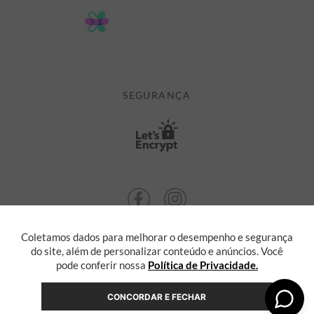
POLÍTICA DE PRIVACIDADE
MINHA CONTA
TROCAS E DEVOLUÇÕES
MEUS PEDIDOS
CASHBACK
E-MAIL US ON 

ATENDIMENTO@ALEATORYSTORE.COM.BR
SEGURANÇA
Coletamos dados para melhorar o desempenho e segurança
ALEATORY @ 2013 TODOS OS DIREITOS RESERVADOS. Radasha Comércio
Eletrônico e Serviços Ltda, com sede na Rua F, nº 329, LT12 QDXI
do site, além de personalizar conteúdo e anúncios. Você
Serra, Espírito Santo - ES, inscrita no CNPJ sob o nº 55.871.646/0001-36
pode conferir nossa
Política de Privacidade.
CONCORDAR E FECHAR