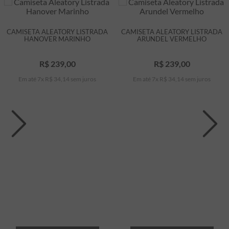
CAMISETA ALEATORY LISTRADA
CAMISETA ALEATORY LISTRADA
HANOVER MARINHO
ARUNDEL VERMELHO
R$
239
,
00
R$
239
,
00
Em até
7
x
R$
34
,
14
sem juros
Em até
7
x
R$
34
,
14
sem juros