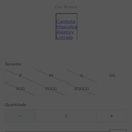
Cor:
Branco
7
º
bermuda
8
º
kids
9
º
manga longa
10
º
piquet
Tamanho
P
M
G
GG
XGG
XGGG
XGGGG
Quantidade
－
＋