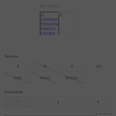
Cor:
Branco
7
º
bermuda
8
º
kids
9
º
manga longa
10
º
piquet
Tamanho
P
M
G
GG
XGG
XGGG
XGGGG
Quantidade
－
＋