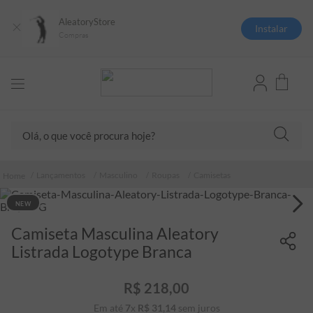
AleatoryStore
Instalar
Compras
Olá, o que você procura hoje?
TERMOS MAIS BUSCADOS
Lançamentos
Masculino
Roupas
Camisetas
1
º
camisas polo
NEW
2
º
camiseta listrada
Camiseta Masculina Aleatory
3
º
boné
Listrada Logotype Branca
4
º
camiseta
5
º
jaqueta
R$
218
,
00
6
º
pima
Em até
7
x
R$
31
,
14
sem juros