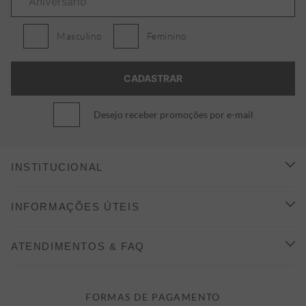
Masculino
Feminino
Desejo receber promoções por e-mail
INSTITUCIONAL
CONHEÇA A ALEATORY
INFORMAÇÕES ÚTEIS
INDICAÇÃO E DESCONTO
COMO COMPRAR
ATENDIMENTOS & FAQ
PRAZOS DE ENTREGA
FALE CONOSCO
FORMAS DE PAGAMENTO
FORMAS DE PAGAMENTO