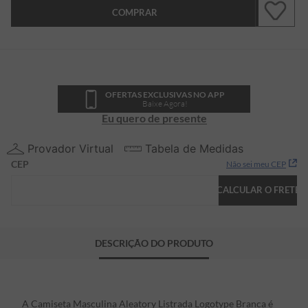
COMPRAR
OFERTAS EXCLUSIVAS NO APP
Baixe Agora!
Eu quero de presente
Provador Virtual
Tabela de Medidas
CEP
Não sei meu CEP
CALCULAR O FRETE
DESCRIÇÃO DO PRODUTO
A Camiseta Masculina Aleatory Listrada Logotype Branca é