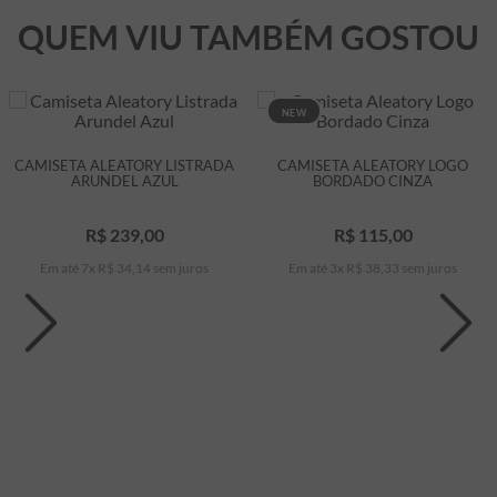
QUEM VIU TAMBÉM GOSTOU
NEW
CAMISETA ALEATORY LISTRADA
CAMISETA ALEATORY LOGO
ARUNDEL AZUL
BORDADO CINZA
R$
239
,
00
R$
115
,
00
Em até
7
x
R$
34
,
14
sem juros
Em até
3
x
R$
38
,
33
sem juros