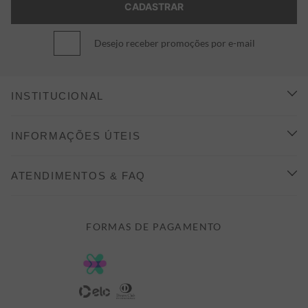
Desejo receber promoções por e-mail
INSTITUCIONAL
CONHEÇA A ALEATORY
INFORMAÇÕES ÚTEIS
INDICAÇÃO E DESCONTO
COMO COMPRAR
ATENDIMENTOS & FAQ
PRAZOS DE ENTREGA
FALE CONOSCO
FORMAS DE PAGAMENTO
FORMAS DE PAGAMENTO
DÚVIDAS
POLÍTICA DE PRIVACIDADE
MINHA CONTA
TROCAS E DEVOLUÇÕES
MEUS PEDIDOS