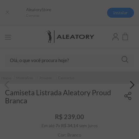
AleatoryStore
Instalar
Compras
Olá, o que você procura hoje?
TERMOS MAIS BUSCADOS
Masculino
Roupas
Camisetas
1
º
camisas polo
Camiseta Listrada Aleatory Proud
2
º
camiseta listrada
Branca
3
º
boné
4
º
camiseta
R$
239
,
00
Em até
7
x
R$
34
5
,
º
14
sem juros
pima
Cor:
Branco
6
º
jaqueta