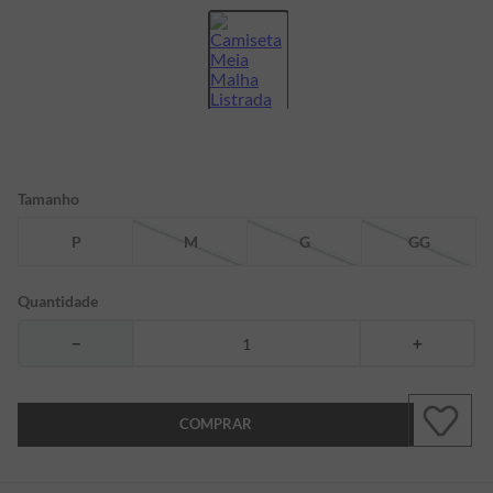
7
º
bermuda
8
º
kids
9
º
manga longa
10
º
piquet
Tamanho
P
M
G
GG
Quantidade
－
＋
COMPRAR