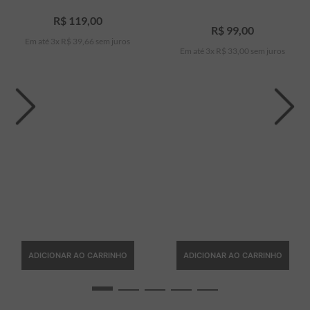
R$
119
,
00
R$
99
,
00
Em até
3
x
R$
39
,
66
sem juros
Em até
3
x
R$
33
,
00
sem juros
ADICIONAR AO CARRINHO
ADICIONAR AO CARRINHO