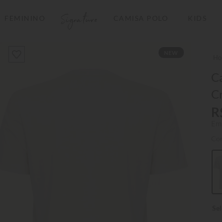
Signature
FEMININO
CAMISA POLO
KIDS
TERMOS MAIS BUSCADOS
NEW
1
º
camisas polo
2
º
camiseta listrada
Ca
C
3
º
boné
R
4
º
camiseta
Em
5
º
pima
Co
6
º
jaqueta
7
º
bermuda
8
º
kids
9
º
manga longa
10
º
piquet