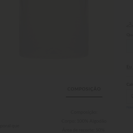
Qua
Eu
Não
Composição:

Corpo: 100% Algodão

poral que 
Área de recorte: 50% 