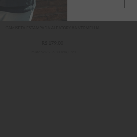
CAMISETA ESTAMPADA ALEATORY 8A VERMELHA
R$
179
,
00
Em até
5
x
R$
35
,
80
sem juros