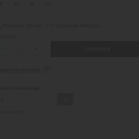
P
M
G
GG
Provador Virtual
Tabela de Medidas
ntidade
－
＋
COMPRAR
 quero de presente
 sei meu CEP