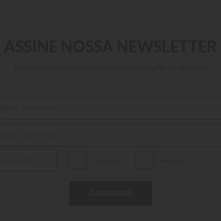
ASSINE NOSSA NEWSLETTER
P
M
G
GG
XGG
Receba promoções, lançamentos e novidades da Aleatory
ADICIONAR AO CARRINHO
Masculino
Feminino