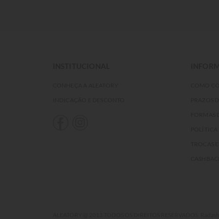
INSTITUCIONAL
INFORM
CONHEÇA A ALEATORY
COMO C
INDICAÇÃO E DESCONTO
PRAZOS 
FORMAS 
POLÍTICA
TROCAS 
CASHBAC
ALEATORY @ 2013 TODOS OS DIREITOS RESERVADOS. Radasha Comé