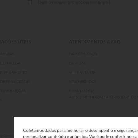
Desejo receber promoções por e-mail
AÇÕES ÚTEIS
ATENDIMENTOS & FAQ
OMPRAR
FALE CONOSCO
DE ENTREGA
DÚVIDAS
DE PAGAMENTO
MINHA CONTA
 DE PRIVACIDADE
MEUS PEDIDOS
E DEVOLUÇÕES
E-MAIL US ON
ATENDIMENTO@ALEATORYSTORE.CO
K
Coletamos dados para melhorar o desempenho e segurança d
rcio Eletrônico e Serviços Ltda, com sede na Rua F, nº 329, LT12 QDXI
personalizar conteúdo e anúncios. Você pode conferir noss