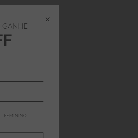
+
E GANHE
FF
FEMININO