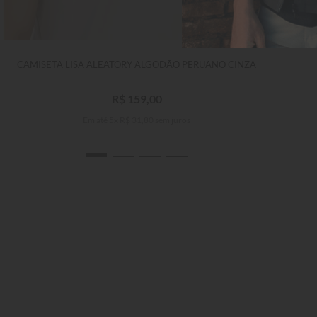
CAMISETA LISA ALEATORY ALGODÃO PERUANO CINZA
R$
159
,
00
Em até
5
x
R$
31
,
80
sem juros