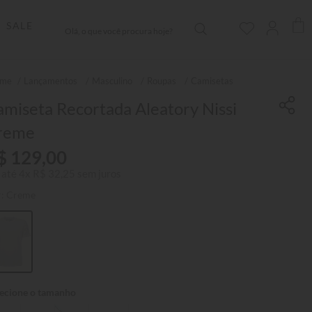
Olá, o que você procura hoje?
SALE
Lançamentos
Masculino
Roupas
Camisetas
miseta Recortada Aleatory Nissi
reme
$
129
,
00
 até
4
x
R$
32
,
25
sem juros
r:
Creme