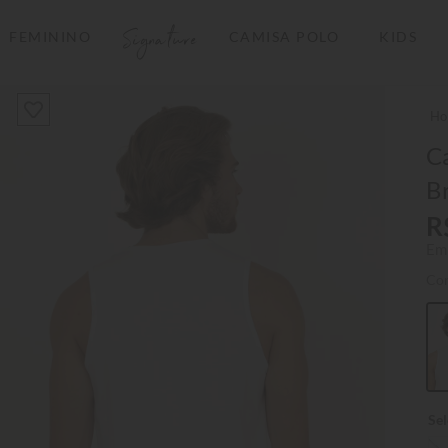
Signature
FEMININO
CAMISA POLO
KIDS
TERMOS MAIS BUSCADOS
1
º
camisas polo
2
º
camiseta listrada
Ca
B
3
º
boné
R
4
º
camiseta
Em
5
º
pima
Co
6
º
jaqueta
7
º
bermuda
8
º
kids
9
º
manga longa
10
º
piquet