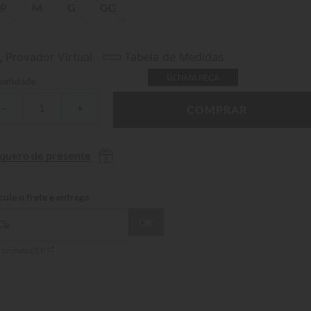
P
M
G
GG
Provador Virtual
Tabela de Medidas
ÚLTIMA PEÇA
ntidade
－
＋
COMPRAR
 quero de presente
 sei meu CEP