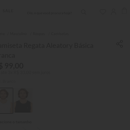
Olá, o que você procura hoje?
SALE
Masculino
Roupas
Camisetas
miseta Regata Aleatory Básica
ranca
$
99
,
00
 até
3
x
R$
33
,
00
sem juros
r:
Branco