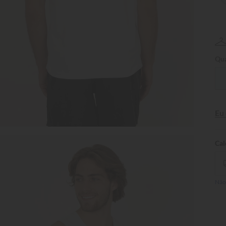
Qua
Eu
Não