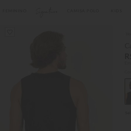
Signature
FEMININO
CAMISA POLO
KIDS
TERMOS MAIS BUSCADOS
1
º
camisas polo
2
º
camiseta listrada
Ca
3
º
boné
R
Em
4
º
camiseta
Co
5
º
pima
6
º
jaqueta
7
º
bermuda
8
º
kids
9
º
manga longa
10
º
piquet