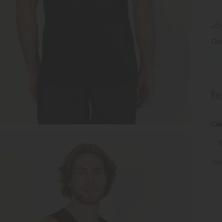
Qua
Eu
Não