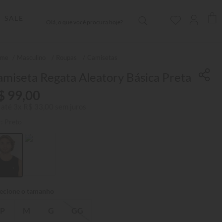
Olá, o que você procura hoje?
SALE
Masculino
Roupas
Camisetas
miseta Regata Aleatory Básica Preta
$
99
,
00
 até
3
x
R$
33
,
00
sem juros
r:
Preto
P
M
G
GG