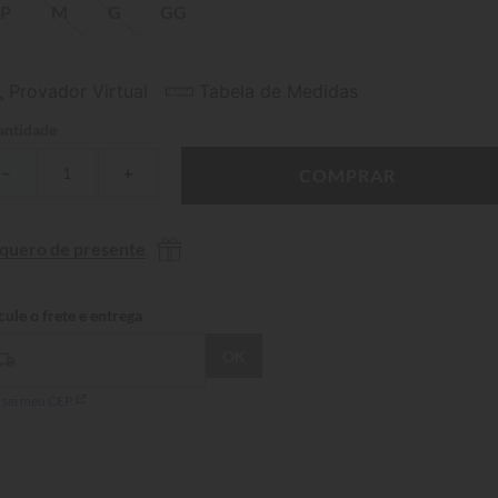
P
M
G
GG
Provador Virtual
Tabela de Medidas
ntidade
－
＋
COMPRAR
 quero de presente
 sei meu CEP