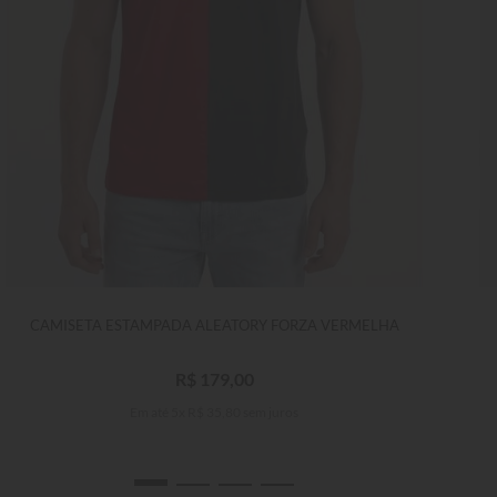
CAMISETA ESTAMPADA ALEATORY FORZA VERMELHA
R$
179
,
00
Em até
5
x
R$
35
,
80
sem juros