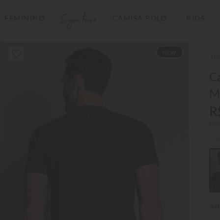
Signature
FEMININO
CAMISA POLO
KIDS
TERMOS MAIS BUSCADOS
NEW
1
º
camisas polo
2
º
camiseta listrada
Ca
M
3
º
boné
R
4
º
camiseta
Em
5
º
pima
Co
6
º
jaqueta
7
º
bermuda
8
º
manga longa
9
º
kids
10
º
piquet