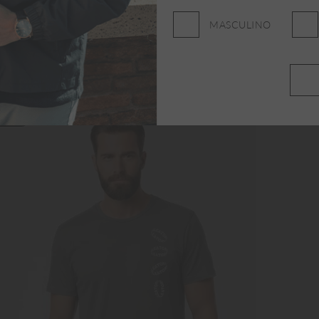
MASCULINO
NEW
NE