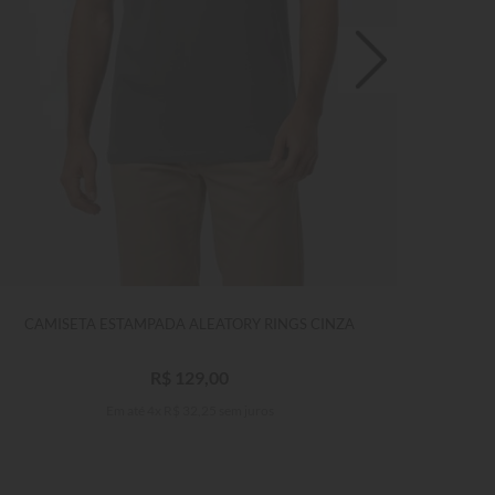
CAMISETA ESTAMPADA ALEATORY RINGS CINZA
C
R$
129
,
00
Em até
4
x
R$
32
,
25
sem juros