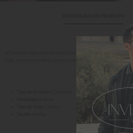
DESCRIÇÃO DO PRODUTO
A Camiseta Signature Básica Prime Marinho é um clássico ate
tudo. Leveza e conforto para o cotidiano.
Tipo de Produto:
 Camiseta
Modelagem:
 Reta
Tipo de Gola:
 Careca
Tecido:
 Malha