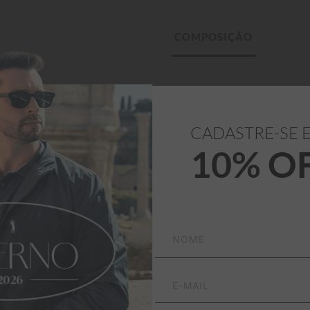
96% Algodão

4% Elastano
mporal que combina com 
CADASTRE-SE 
10% O