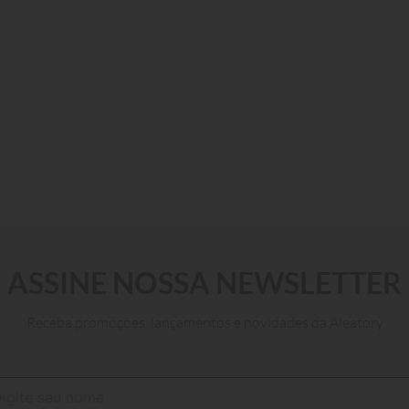
P
M
G
GG
ASSINE NOSSA NEWSLETTER
ADICIONAR AO CARRINHO
Receba promoções, lançamentos e novidades da Aleatory