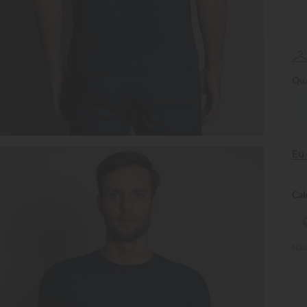
Qua
Eu
Não