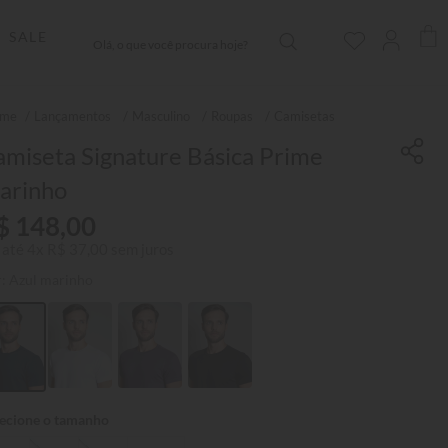
Olá, o que você procura hoje?
SALE
Lançamentos
Masculino
Roupas
Camisetas
miseta Signature Básica Prime
arinho
$
148
,
00
 até
4
x
R$
37
,
00
sem juros
r:
Azul marinho