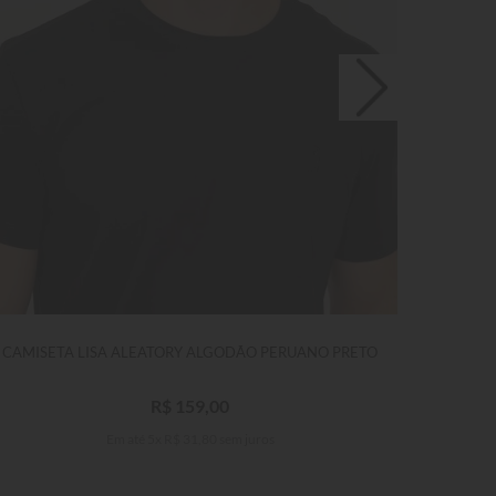
CAMISETA LISA ALEATORY ALGODÃO PERUANO PRETO
CAM
R$
159
,
00
Em até
5
x
R$
31
,
80
sem juros