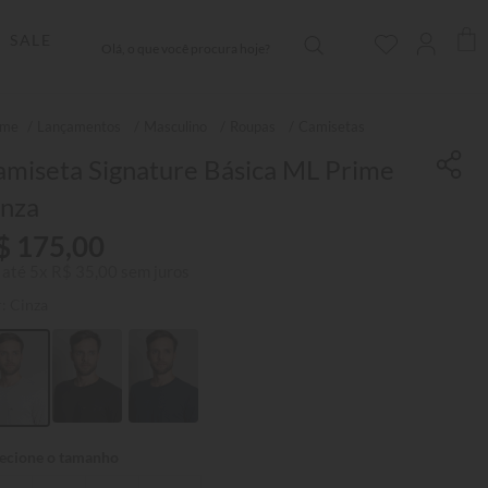
Olá, o que você procura hoje?
SALE
Lançamentos
Masculino
Roupas
Camisetas
amiseta Signature Básica ML Prime
inza
$
175
,
00
 até
5
x
R$
35
,
00
sem juros
r:
Cinza