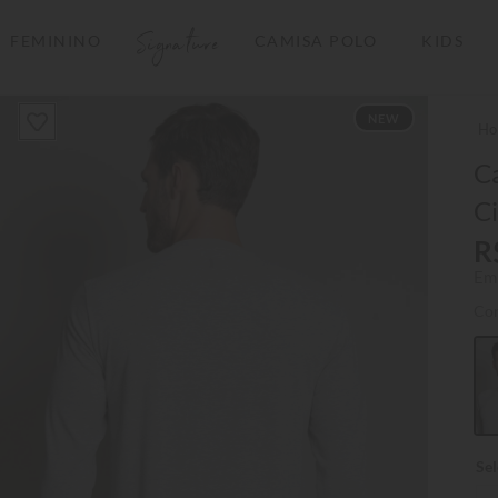
Signature
FEMININO
CAMISA POLO
KIDS
TERMOS MAIS BUSCADOS
NEW
1
º
camisas polo
2
º
camiseta listrada
C
C
3
º
boné
R
4
º
jaqueta
Em
5
º
camiseta
Co
6
º
pima
7
º
bermuda
8
º
kids
9
º
manga longa
10
º
piquet