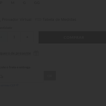
P
M
G
GG
Provador Virtual
Tabela de Medidas
ntidade
－
＋
COMPRAR
 quero de presente
 sei meu CEP