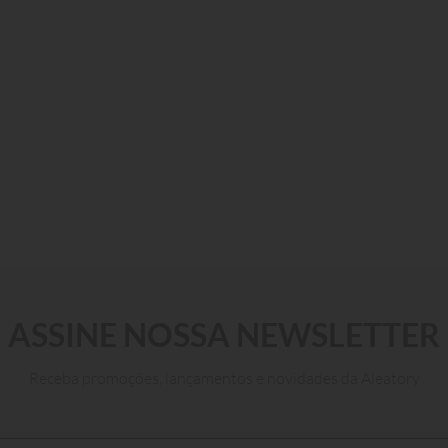
P
M
G
GG
ASSINE NOSSA NEWSLETTER
ADICIONAR AO CARRINHO
Receba promoções, lançamentos e novidades da Aleatory