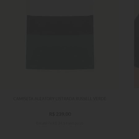
CAMISETA ALEATORY LISTRADA RUSSELL VERDE
R$
239
,
00
Em até
7
x
R$
34
,
14
sem juros