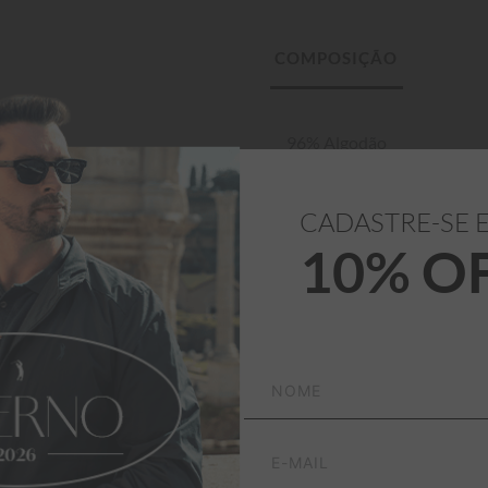
96% Algodão

4% Elastano
emporal que combina com 
CADASTRE-SE 
10% O