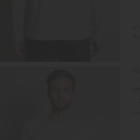
Qua
Eu
Não