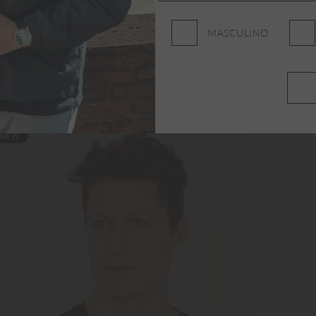
MASCULINO
NEW
NE