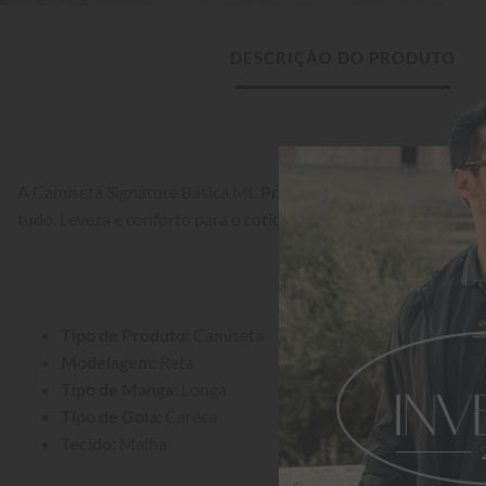
DESCRIÇÃO DO PRODUTO
A Camiseta Signature Básica ML Prime Cinza é um clássico at
tudo. Leveza e conforto para o cotidiano.
Tipo de Produto:
 Camiseta
Modelagem:
 Reta
Tipo de Manga:
 Longa
Tipo de Gola:
 Careca
Tecido:
 Malha