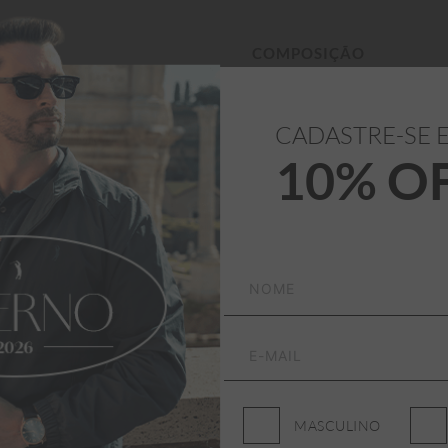
CADASTRE-SE 
73% Algodão

10% O
27% Poliéster
temporal que combina 
MASCULINO