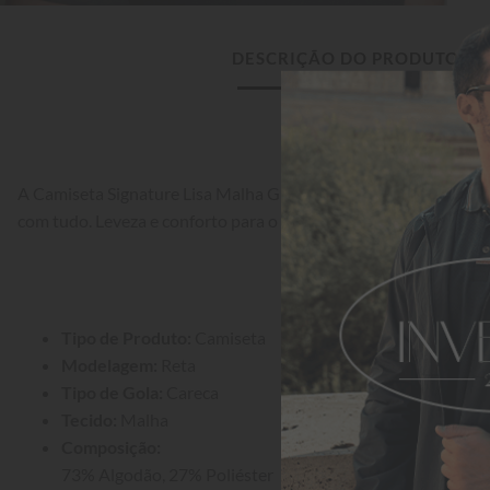
DESCRIÇÃO DO PRODUTO
A Camiseta Signature Lisa Malha Grécia Preta é um clássico a
com tudo. Leveza e conforto para o cotidiano.
Tipo de Produto:
 Camiseta
Modelagem:
 Reta
Tipo de Gola:
 Careca
Tecido:
 Malha
Composição:
73% Algodão, 27% Poliéster