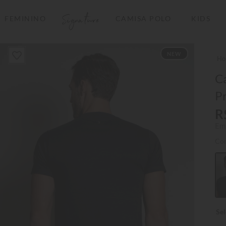
Signature
FEMININO
CAMISA POLO
KIDS
TERMOS MAIS BUSCADOS
NEW
1
º
camisas polo
2
º
camiseta listrada
Ca
P
3
º
boné
R
4
º
camiseta
Em
5
º
pima
Co
6
º
jaqueta
7
º
bermuda
8
º
manga longa
9
º
kids
10
º
piquet