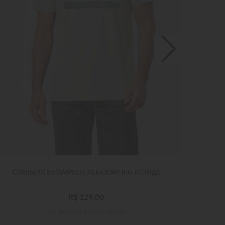
CAMISETA ESTAMPADA ALEATORY BIG A CINZA
C
R$
129
,
00
Em até
4
x
R$
32
,
25
sem juros