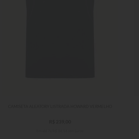
CAMISETA ALEATORY LISTRADA HOWARD VERMELHO
R$
239
,
00
Em até
7
x
R$
34
,
14
sem juros