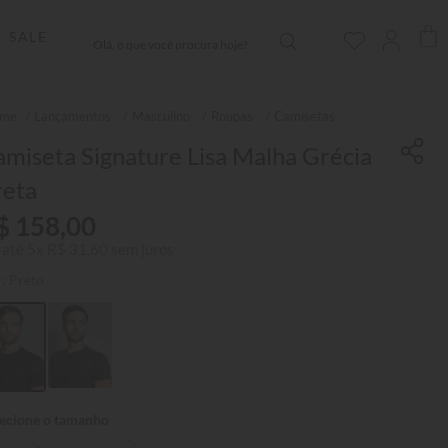
Olá, o que você procura hoje?
SALE
Lançamentos
Masculino
Roupas
Camisetas
miseta Signature Lisa Malha Grécia
reta
$
158
,
00
 até
5
x
R$
31
,
60
sem juros
r:
Preto