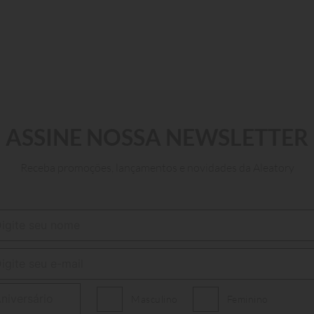
ASSINE NOSSA NEWSLETTER
Receba promoções, lançamentos e novidades da Aleatory
P
M
G
GG
ADICIONAR AO CARRINHO
Masculino
Feminino