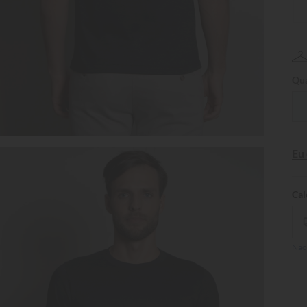
Qua
Eu
Não