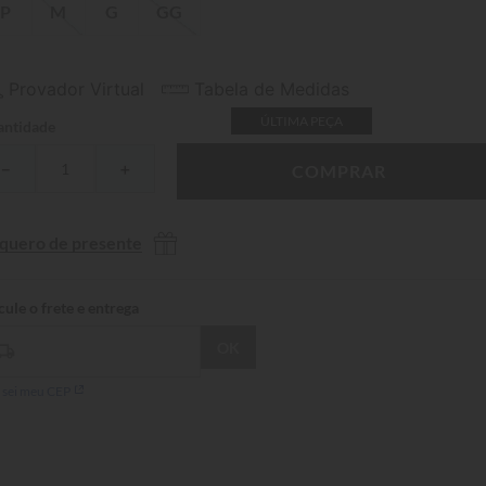
P
M
G
GG
Provador Virtual
Tabela de Medidas
ÚLTIMA PEÇA
ntidade
－
＋
COMPRAR
 quero de presente
 sei meu CEP