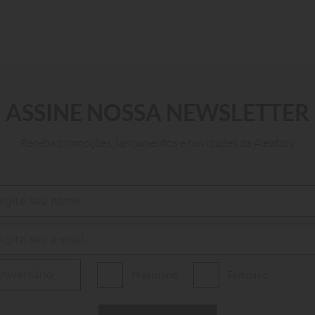
ASSINE NOSSA NEWSLETTER
Receba promoções, lançamentos e novidades da Aleatory
P
M
G
GG
XGG
XGGG
XGGGG
ADICIONAR AO CARRINHO
Masculino
Feminino