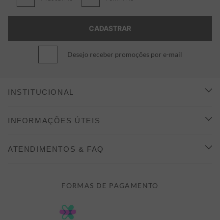
Desejo receber promoções por e-mail
INSTITUCIONAL
CONHEÇA A ALEATORY
INFORMAÇÕES ÚTEIS
INDICAÇÃO E DESCONTO
COMO COMPRAR
ATENDIMENTOS & FAQ
PRAZOS DE ENTREGA
FALE CONOSCO
FORMAS DE PAGAMENTO
FORMAS DE PAGAMENTO
DÚVIDAS
POLÍTICA DE PRIVACIDADE
MINHA CONTA