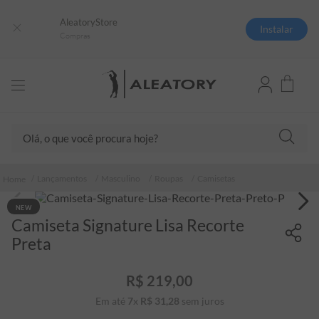
AleatoryStore
Instalar
Compras
Olá, o que você procura hoje?
TERMOS MAIS BUSCADOS
Lançamentos
Masculino
Roupas
Camisetas
1
º
camisas polo
NEW
2
º
camiseta listrada
Camiseta Signature Lisa Recorte
3
º
boné
Preta
4
º
camiseta
R$
219
,
00
5
º
pima
Em até
7
x
R$
31
,
28
sem juros
6
º
jaqueta