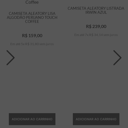
CAMISETA ALEATORY LISTRADA
IRWIN AZUL
CAMISETA ALEATORY LISA
ALGODÃO PERUANO TOUCH
COFFEE
R$
239
,
00
R$
159
,
00
Em até
7
x
R$
34
,
14
sem juros
Em até
5
x
R$
31
,
80
sem juros
ADICIONAR AO CARRINHO
ADICIONAR AO CARRINHO