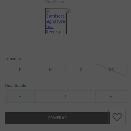
Cor:
Preto
7
º
bermuda
8
º
kids
9
º
manga longa
10
º
piquet
Tamanho
P
M
G
GG
Quantidade
－
＋
COMPRAR