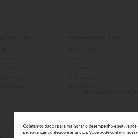
AÇÕES ÚTEIS
ATENDIMENTOS & FAQ
OMPRAR
FALE CONOSCO
DE ENTREGA
DÚVIDAS
DE PAGAMENTO
MINHA CONTA
 DE PRIVACIDADE
MEUS PEDIDOS
E DEVOLUÇÕES
E-MAIL US ON
ATENDIMENTO@ALEATORYSTORE.CO
K
Coletamos dados para melhorar o desempenho e segurança d
rcio Eletrônico e Serviços Ltda, com sede na Rua F, nº 329, LT12 QDXI
personalizar conteúdo e anúncios. Você pode conferir noss
0001-36