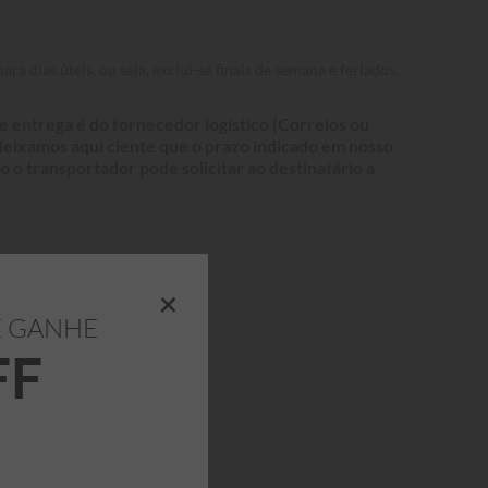
ra dias úteis, ou seja, exclui-se finais de semana e feriados.
 entrega é do fornecedor logistico (Correios ou
 deixamos aqui ciente que o prazo indicado em nosso
o o transportador pode solicitar ao destinatário a
+
E GANHE
FF