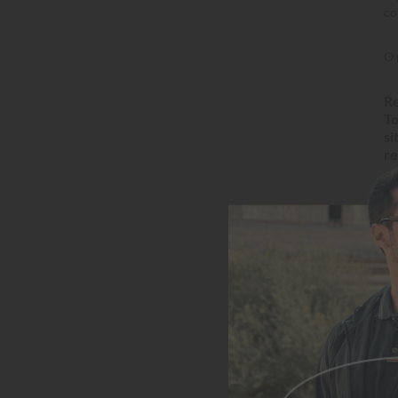
co
O 
Re
To
si
re