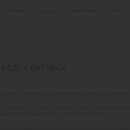
Signature
FEMININO
CAMISA POLO
KIDS
TERMOS MAIS BUSCADOS
1
º
camisas polo
2
º
camiseta listrada
3
º
boné
4
º
camiseta
PRAZO E ENTREGA
5
º
jaqueta
6
º
pima
ra garantir sua satisfação, a Aleatory realiza entrega em todo o Brasil p
7
º
bermuda
8
º
kids
cliente pode escolher o serviço de entrega mais conveniente, exceto quan
so a escolha do transportador fica à critério da Aleatory Store.
9
º
manga longa
10
º
piquet
prazo de entrega e preço do frete são calculados de acordo com a região