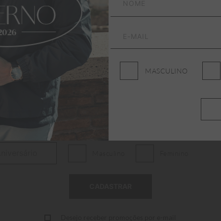
ASSINE NOSSA NEWSLETTER
Receba promoções, lançamentos e novidades da Aleatory
MASCULINO
Masculino
Feminino
Desejo receber promoções por e-mail