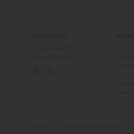
INSTITUCIONAL
INFORM
CONHEÇA A ALEATORY
COMO C
INDICAÇÃO E DESCONTO
PRAZOS 
FORMAS 
POLÍTICA
TROCAS 
CASHBAC
ALEATORY @ 2013 TODOS OS DIREITOS RESERVADOS. Radasha Comé
Serra, Espírito Santo - ES, inscrita no CNPJ sob o nº 55.871.646/