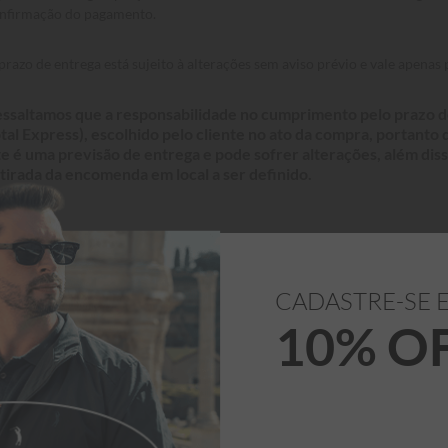
nfirmação do pagamento.
prazo de entrega está sujeito à alterações sem aviso prévio e vale apenas pa
ssaltamos que a responsabilidade no cumprimento pelo prazo de
tal Express), escolhido pelo cliente no ato da compra, portanto
te é uma previsão de entrega e pode sofrer alterações, além diss
tirada da encomenda em local a ser definido.
CADASTRE-SE 
10% O