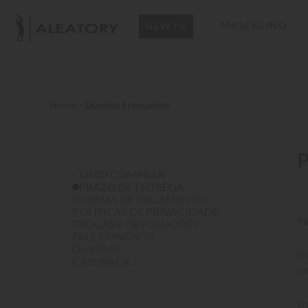
MASCULINO
NEW IN
Home
>
Dúvidas Frequentes
COMO COMPRAR
PRAZO DE ENTREGA
FORMAS DE PAGAMENTO
POLÍTICAS DE PRIVACIDADE
Pa
TROCAS E DEVOLUÇÕES
FALE CONOSCO
DÚVIDAS
O 
CASHBACK
ca
O 