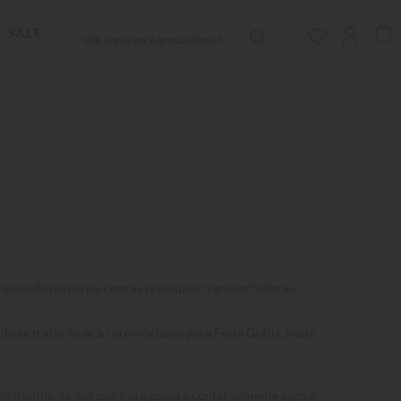
Olá, o que você procura hoje?
SALE
or meio de parcerias com as principais transportadoras.
do se tratar de ação promocional para Frete Grátis, neste
 de destino da mercadoria e passa a contar somente após a