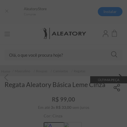
AleatoryStore
Instalar
Compras
Olá, o que você procura hoje?
TERMOS MAIS BUSCADOS
Masculino
Roupas
Camisetas
Regatas
1
º
camisas polo
ÚLTIMA PEÇA
Regata Aleatory Básica Leme Cinza
2
º
camiseta listrada
3
º
boné
R$
99
,
00
4
º
camiseta
Em até
3
x
R$
33
,
00
sem juros
5
º
pima
Cor:
Cinza
6
º
jaqueta