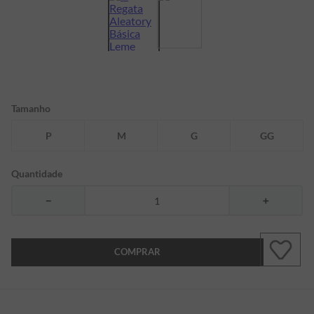
7
º
bermuda
8
º
kids
9
º
manga longa
10
º
piquet
Tamanho
P
M
G
GG
Quantidade
－
＋
COMPRAR