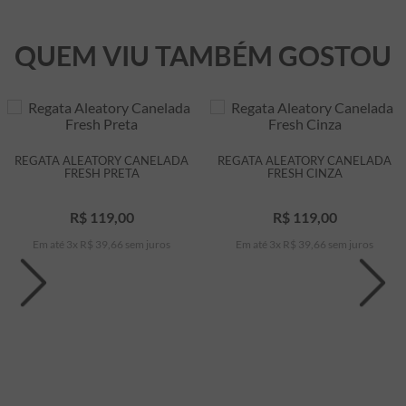
QUEM VIU TAMBÉM GOSTOU
REGATA ALEATORY CANELADA
REGATA ALEATORY CANELADA
FRESH PRETA
FRESH CINZA
R$
119
,
00
R$
119
,
00
Em até
3
x
R$
39
,
66
sem juros
Em até
3
x
R$
39
,
66
sem juros