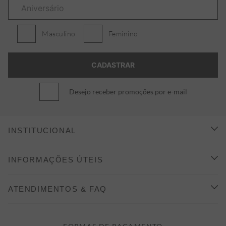
Masculino
Feminino
Desejo receber promoções por e-mail
INSTITUCIONAL
CONHEÇA A ALEATORY
INFORMAÇÕES ÚTEIS
INDICAÇÃO E DESCONTO
COMO COMPRAR
ATENDIMENTOS & FAQ
PRAZOS DE ENTREGA
FALE CONOSCO
FORMAS DE PAGAMENTO