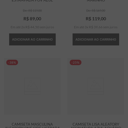
R$
119
,
00
R$
169
,
00
R$
89
,
00
R$
119
,
00
Em até
2
x
R$
44
,
50
sem juros
Em até
3
x
R$
39
,
66
sem juros
ADICIONAR AO CARRINHO
ADICIONAR AO CARRINHO
-38%
-25%
CAMISETA MASCULINA
CAMISETA LISA ALEATORY