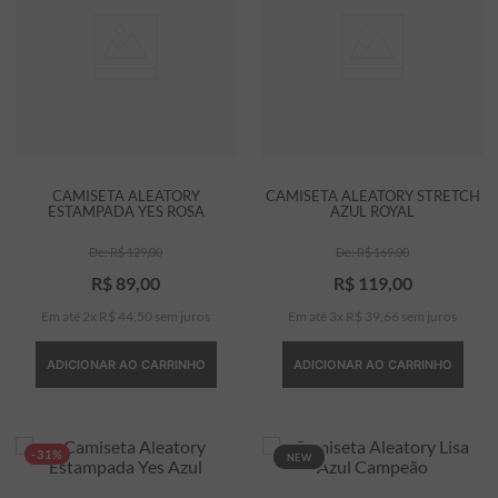
CAMISETA ALEATORY
CAMISETA ALEATORY STRETCH
ESTAMPADA YES ROSA
AZUL ROYAL
R$
129
,
00
R$
169
,
00
R$
89
,
00
R$
119
,
00
Em até
2
x
R$
44
,
50
sem juros
Em até
3
x
R$
39
,
66
sem juros
ADICIONAR AO CARRINHO
ADICIONAR AO CARRINHO
-31%
NEW