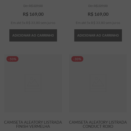
R$
229
,
00
R$
229
,
00
R$
169
,
00
R$
169
,
00
Em até
5
x
R$
33
,
80
sem juros
Em até
5
x
R$
33
,
80
sem juros
ADICIONAR AO CARRINHO
ADICIONAR AO CARRINHO
-50%
-30%
CAMISETA ALEATORY LISTRADA
CAMISETA ALEATORY LISTRADA
FINISH VERMELHA
CONDUCT ROXO