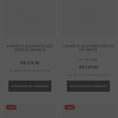
CAMISETA ALEATORY É GOL
CAMISETA ALEATORY STRETCH
VERDE E AMARELA
OFF WHITE
R$
169
,
00
R$
179
,
00
R$
119
,
00
Em até
5
x
R$
35
,
80
sem juros
Em até
3
x
R$
39
,
66
sem juros
ADICIONAR AO CARRINHO
ADICIONAR AO CARRINHO
-31%
-30%