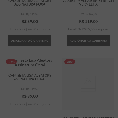
CAMISETA LISA ALEATORY
CAMISETA ALEATORY STRETCH
ASSINATURA ROXA
VERMELHA
R$
119
,
00
R$
169
,
00
R$
89
,
00
R$
119
,
00
Em até
2
x
R$
44
,
50
sem juros
Em até
3
x
R$
39
,
66
sem juros
ADICIONAR AO CARRINHO
ADICIONAR AO CARRINHO
-25%
-30%
CAMISETA LISA ALEATORY
ASSINATURA CORAL
R$
119
,
00
R$
89
,
00
Em até
2
x
R$
44
,
50
sem juros