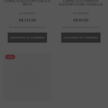
CAMISETA ALEATORY STRETCH
CAMISETA ESTAMPADA
PRETA
ALEATORY STONE VERMELHA
R$
169
,
00
R$
136
,
00
R$
119
,
00
R$
89
,
00
Em até
3
x
R$
39
,
66
sem juros
Em até
2
x
R$
44
,
50
sem juros
ADICIONAR AO CARRINHO
ADICIONAR AO CARRINHO
-31%