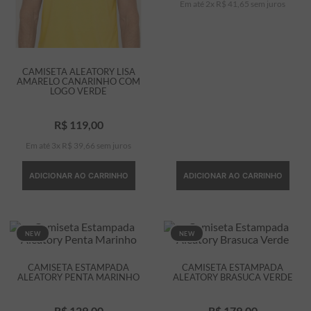
Em até
2
x
R$
41
,
65
sem juros
CAMISETA ALEATORY LISA
AMARELO CANARINHO COM
LOGO VERDE
R$
119
,
00
Em até
3
x
R$
39
,
66
sem juros
ADICIONAR AO CARRINHO
ADICIONAR AO CARRINHO
NEW
NEW
CAMISETA ESTAMPADA
CAMISETA ESTAMPADA
ALEATORY PENTA MARINHO
ALEATORY BRASUCA VERDE
R$
129
,
00
R$
179
,
00