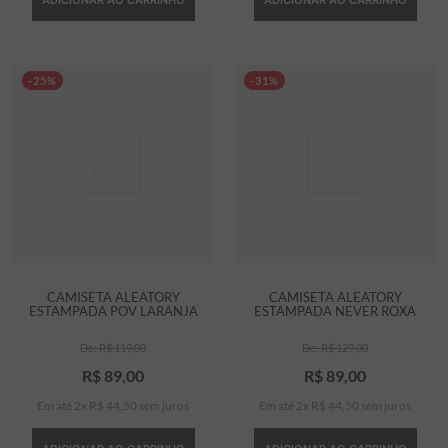
-25%
-31%
CAMISETA ALEATORY
CAMISETA ALEATORY
ESTAMPADA POV LARANJA
ESTAMPADA NEVER ROXA
R$
119
,
00
R$
129
,
00
R$
89
,
00
R$
89
,
00
Em até
2
x
R$
44
,
50
sem juros
Em até
2
x
R$
44
,
50
sem juros