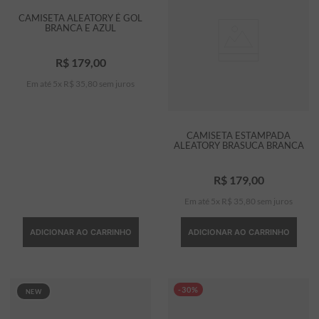
CAMISETA ALEATORY É GOL
BRANCA E AZUL
R$
179
,
00
Em até
5
x
R$
35
,
80
sem juros
CAMISETA ESTAMPADA
ALEATORY BRASUCA BRANCA
R$
179
,
00
Em até
5
x
R$
35
,
80
sem juros
ADICIONAR AO CARRINHO
ADICIONAR AO CARRINHO
-30%
NEW