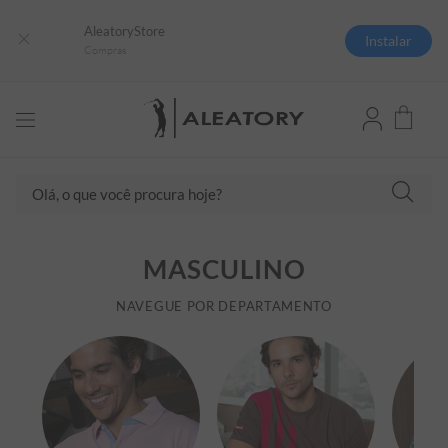
AleatoryStore
Instalar
Compras
Olá, o que você procura hoje?
TERMOS MAIS BUSCADOS
MASCULINO
1
º
camisas polo
2
º
camiseta listrada
NAVEGUE POR DEPARTAMENTO
3
º
boné
4
º
jaqueta
5
º
camiseta
6
º
pima