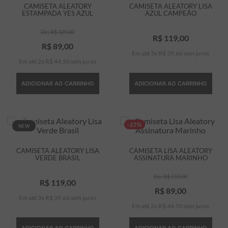
CAMISETA ALEATORY
CAMISETA ALEATORY LISA
ESTAMPADA YES AZUL
AZUL CAMPEÃO
R$
129
,
00
R$
119
,
00
R$
89
,
00
Em até
3
x
R$
39
,
66
sem juros
Em até
2
x
R$
44
,
50
sem juros
ADICIONAR AO CARRINHO
ADICIONAR AO CARRINHO
-25%
NEW
CAMISETA ALEATORY LISA
CAMISETA LISA ALEATORY
VERDE BRASIL
ASSINATURA MARINHO
R$
119
,
00
R$
119
,
00
R$
89
,
00
Em até
3
x
R$
39
,
66
sem juros
Em até
2
x
R$
44
,
50
sem juros
ADICIONAR AO CARRINHO
ADICIONAR AO CARRINHO