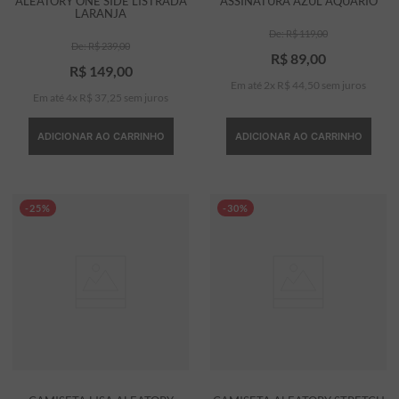
ALEATORY ONE SIDE LISTRADA
ASSINATURA AZUL AQUÁRIO
LARANJA
R$
119
,
00
R$
239
,
00
R$
89
,
00
R$
149
,
00
Em até
2
x
R$
44
,
50
sem juros
Em até
4
x
R$
37
,
25
sem juros
ADICIONAR AO CARRINHO
ADICIONAR AO CARRINHO
-25%
-30%