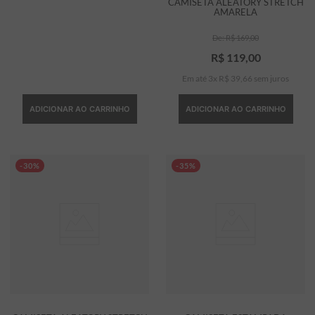
CAMISETA ALEATORY STRETCH
AMARELA
R$
169
,
00
R$
119
,
00
Em até
3
x
R$
39
,
66
sem juros
ADICIONAR AO CARRINHO
ADICIONAR AO CARRINHO
-30%
-35%