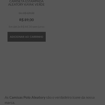
CAMISETA ESTAMPADA
ALEATORY KAYAK VERDE
R$
129
,
00
R$
89
,
00
Em até
2
x
R$
44
,
50
sem juros
ADICIONAR AO CARRINHO
As
Camisas Polo Aleatory
são o verdadeiro ícone da nossa
marca.