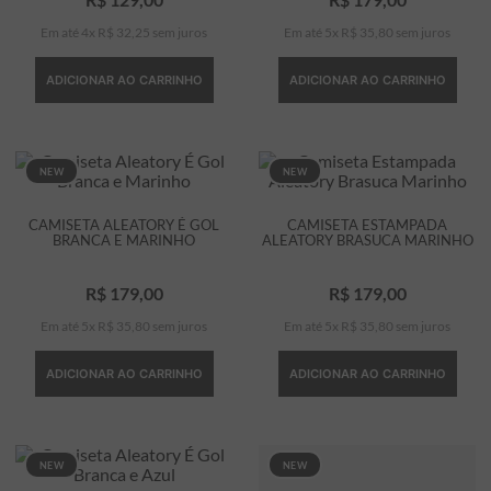
Em até
4
x
R$
32
,
25
sem juros
Em até
5
x
R$
35
,
80
sem juros
ADICIONAR AO CARRINHO
ADICIONAR AO CARRINHO
NEW
NEW
CAMISETA ALEATORY É GOL
CAMISETA ESTAMPADA
BRANCA E MARINHO
ALEATORY BRASUCA MARINHO
R$
179
,
00
R$
179
,
00
Em até
5
x
R$
35
,
80
sem juros
Em até
5
x
R$
35
,
80
sem juros
ADICIONAR AO CARRINHO
ADICIONAR AO CARRINHO
NEW
NEW