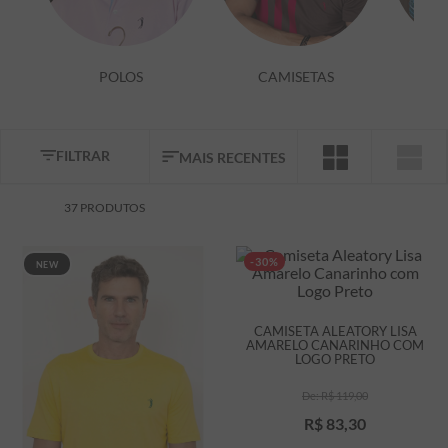
7
º
bermuda
8
º
kids
POLOS
CAMISETAS
9
º
manga longa
10
º
piquet
FILTRAR
MAIS RECENTES
37
PRODUTOS
-30%
NEW
CAMISETA ALEATORY LISA
AMARELO CANARINHO COM
LOGO PRETO
R$
119
,
00
R$
83
,
30