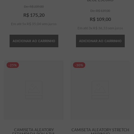
R$
239
,
00
R$
139
,
00
R$
175
,
20
R$
109
,
00
Em até
5
x
R$
35
,
04
sem juros
Em até
3
x
R$
36
,
33
sem juros
ADICIONAR AO CARRINHO
ADICIONAR AO CARRINHO
-25%
-30%
CAMISETA ALEATORY
CAMISETA ALEATORY STRETCH
ESTAMPADA POV AZUL
MARINHO